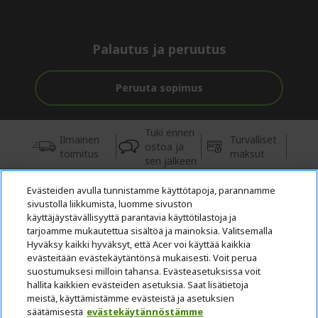
Palautus ja peruutus
Peruuta sopimus
Tuki ennen
Ilmainen
Turvalliset
ostoa ja
toimitus
maksut
sen jälkeen
Evästeiden avulla tunnistamme käyttötapoja, parannamme
© 2026 Acer Inc.
sivustolla liikkumista, luomme sivuston
Tästä kaupasta ostettavien tuotteiden ja palvelujen valtuutettu
käyttäjäystävällisyyttä parantavia käyttötilastoja ja
jälleenmyyjä on CPYou BV.
tarjoamme mukautettua sisältöä ja mainoksia. Valitsemalla
Hyväksy kaikki hyväksyt, että Acer voi käyttää kaikkia
evästeitään evästekäytäntönsä mukaisesti. Voit perua
suostumuksesi milloin tahansa. Evästeasetuksissa voit
hallita kaikkien evästeiden asetuksia. Saat lisätietoja
meistä, käyttämistämme evästeistä ja asetuksien
säätämisestä
evästekäytännöstämme