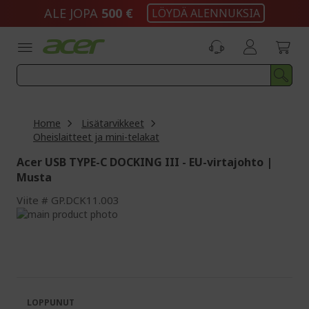
Skip
ALE JOPA
500 €
LÖYDÄ ALENNUKSIA
to
Content
Home
Lisätarvikkeet
Oheislaitteet ja mini-telakat
Acer USB TYPE-C DOCKING III - EU-virtajohto |
Musta
Viite
GP.DCK11.003
Skip
to
Skip
the
to
end
the
of
beginning
the
of
images
the
LOPPUNUT