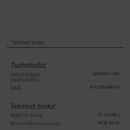
gallery
images
gallery
Tekniset tiedot
Lisätiedot
Tuotetiedot
Valmistajan
GP.DCK11.003
osanumero
EAN
4710180498974
Tekniset tiedot
Näytön koko
71 cm (28")
Enimmäisresoluutio
5K @ 60 Hz