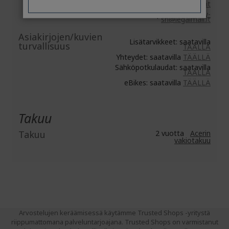
https://www.acer.com/it-it
Sähköposti:
acer-italy-
srl@legalmail.it
Asiakirjojen/kuvien
Lisätarvikkeet: saatavilla
turvallisuus
TÄÄLLÄ
Yhteydet: saatavilla
TÄÄLLÄ
Sähköpotkulaudat: saatavilla
TÄÄLLÄ
eBikes: saatavilla
TÄÄLLÄ
Takuu
Takuu
2 vuotta
Acerin
vakiotakuu
Arvostelujen keräämisessä käytämme Trusted Shops -yritystä
riippumattomana palveluntarjoajana. Trusted Shops on varmistanut