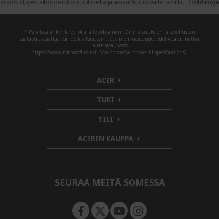
arvostelujen aitouden kohtuullisella ja asiaankuuluvalla tavalla.
Lisätietoja
* Päivitysajankohta voi olla laitekohtainen. Ominaisuuksien ja sovellusten
saatavuus saattaa vaihdella alueittain. Jotkin ominaisuudet edellyttävät tiettyä
laitteistoa (katso
https://www.microsoft.com/fi-fi/windows/windows-11-specifications).
ACER
h
i
TUKI
d
h
d
i
TILI
h
e
d
i
n
d
ACERIN KAUPPA
d
e
h
d
n
i
e
d
n
d
e
SEURAA MEITÄ SOMESSA
n