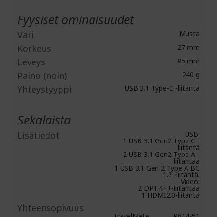
Fyysiset ominaisuudet
Väri
Musta
Korkeus
27 mm
Leveys
85 mm
Paino (noin)
240 g
Yhteystyyppi
USB 3.1 Type-C -liitäntä
Sekalaista
Lisätiedot
USB:
1 USB 3.1 Gen2 Type C -
liitäntä
2 USB 3.1 Gen2 Type A -
liitäntää
1 USB 3.1 Gen 2 Type A BC
1.2 -liitäntä.
Video:
2 DP1.4++-liitäntää
1 HDMI2.0-liitäntä
Yhteensopivuus
TravelMate
P614-51