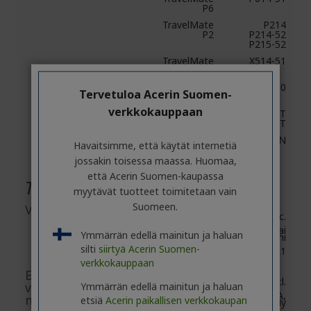
P6
TravelMate
P214
P2
P214-52
P215-52
TravelMate
X514-51
X5
TravelMate
TMX3410
Tervetuloa Acerin Suomen-
X3
verkkokauppaan
Swift 7
SF714-52T
SF714-51T
Spin 5
SP513-53N
Havaitsimme, että käytät internetiä
jossakin toisessa maassa. Huomaa,
että Acerin Suomen-kaupassa
Tuotteiden yleinen turvallisuus
myytävät tuotteet toimitetaan vain
Suomeen.
Valmistajatiedot
Acer Inc.
8F, No. 88, Section 1, Xin Tai
Ymmärrän edellä mainitun ja haluan
5th Road, Xizhi
silti
siirtyä Acerin Suomen-
New Taipei City 221
verkkokauppaan
EU-
Acer Italy S.r.l.
vastuuhenkilö/EU-
Ymmärrän edellä mainitun ja haluan
Viale delle Industrie 1/A,
maahantuoja
etsiä
Acerin paikallisen verkkokaupan
20044 Arese (MI), Italy