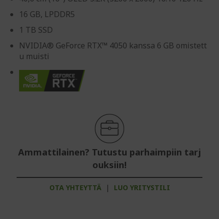
16 GB, LPDDR5
1 TB SSD
NVIDIA® GeForce RTX™ 4050 kanssa 6 GB omistett
u muisti
Ammattilainen? Tutustu parhaimpiin tarj
ouksiin!
OTA YHTEYTTÄ
|
LUO YRITYSTILI