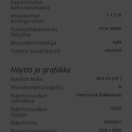
kapasiteetin
kokonaismäärä
levyaseman
1 x 1TB
konfigurointi
Puolijohdeaseman
PCIe NVMe
liittymä
Muistikortinlukija
Kyllä
Tuettu muistikortti
microSD
Näyttö ja grafiikka
Näytön koko
40,6 cm (16")
Monikosketusnäyttö
Ei
Näyttöruudun
CineCrystal (häikäisevä)
tekniikka
Näyttöruudun
OLED
tyyppi
Näyttötila
WQXGA+
Näytön resoluutio
3200 x 2000