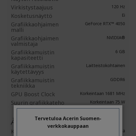
Virkistystaajuus
120 Hz
Kosketusnäyttö
Ei
Grafiikkaohjaimen
GeForce RTX™ 4050
malli
Grafiikkaohjaimen
NVIDIA®
valmistaja
Grafiikkamuistin
6 GB
kapasiteetti
Grafiikkamuistin
Laitteistokohtainen
käytettävyys
Grafiikkamuistin
GDDR6
tekniikka
GPU Boost Clock
Korkeintaan 1681 MHz
Suurin grafiikkateho
Korkeintaan 75 W
Tervetuloa Acerin Suomen-
Äänet
verkkokauppaan
Kaiuttimet
Kyllä