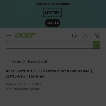
Skip
Säästä lisää koodilla:
to
Content
MYSTERY
SÄÄSTÄ
Home
Kannettavat
Acer Swift X 16 OLED Ultra ohut kannettava |
SFX16-61G | Harmaa
Viite
NX.KFPED.007
Skip
to
Skip
the
to
end
the