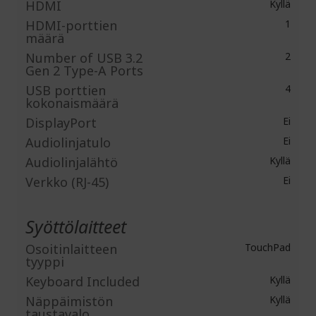
HDMI
Kyllä
HDMI-porttien
1
määrä
Number of USB 3.2
2
Gen 2 Type-A Ports
USB porttien
4
kokonaismäärä
DisplayPort
Ei
Audiolinjatulo
Ei
Audiolinjalähtö
Kyllä
Verkko (RJ-45)
Ei
Syöttölaitteet
Osoitinlaitteen
TouchPad
tyyppi
Keyboard Included
Kyllä
Näppäimistön
Kyllä
taustavalo