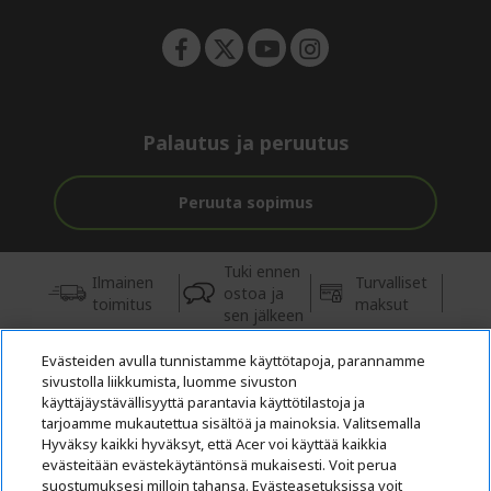
n
Palautus ja peruutus
Peruuta sopimus
Tuki ennen
Ilmainen
Turvalliset
ostoa ja
toimitus
maksut
sen jälkeen
Evästeiden avulla tunnistamme käyttötapoja, parannamme
© 2026 Acer Inc.
sivustolla liikkumista, luomme sivuston
Tästä kaupasta ostettavien tuotteiden ja palvelujen valtuutettu
käyttäjäystävällisyyttä parantavia käyttötilastoja ja
jälleenmyyjä on CPYou BV.
tarjoamme mukautettua sisältöä ja mainoksia. Valitsemalla
Hyväksy kaikki hyväksyt, että Acer voi käyttää kaikkia
evästeitään evästekäytäntönsä mukaisesti. Voit perua
suostumuksesi milloin tahansa. Evästeasetuksissa voit