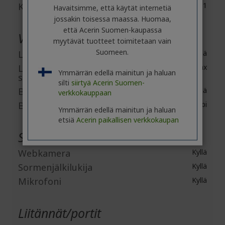
Kaiuttimien määrä
1
Havaitsimme, että käytät internetiä
jossakin toisessa maassa. Huomaa,
että Acerin Suomen-kaupassa
Verkko ja tietoliikenne
myytävät tuotteet toimitetaan vain
Suomeen.
Langaton lähiverkko
Kyllä
Langaton LAN-
IEEE 802.11ax
Ymmärrän edellä mainitun ja haluan
standardi
silti
siirtyä Acerin Suomen-
Bluetooth
Kyllä
verkkokauppaan
Bluetooth-standardi
Bluetooth 5.1 tai uudempi
Ymmärrän edellä mainitun ja haluan
etsiä
Acerin paikallisen verkkokaupan
Sisäänrakennetut laitteet
Webkamera
Kyllä
Sormenjälkilukija
Kyllä
Mikrofoni
Kyllä
Liitännät/portit