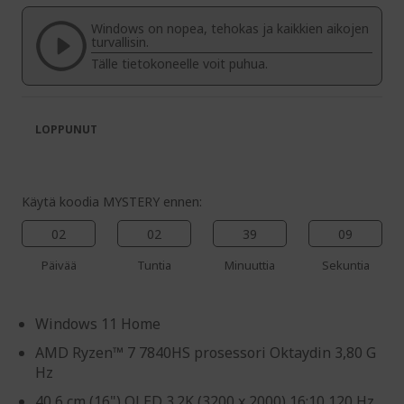
of
beginning
the
of
Windows on nopea, tehokas ja kaikkien aikojen
images
the
turvallisin.
gallery
images
Tälle tietokoneelle voit puhua.
gallery
LOPPUNUT
Käytä koodia MYSTERY ennen:
02
02
39
09
Päivää
Tuntia
Minuuttia
Sekuntia
Windows 11 Home
AMD Ryzen™ 7 7840HS prosessori Oktaydin 3,80 G
Hz
40,6 cm (16") OLED 3.2K (3200 x 2000) 16:10 120 Hz