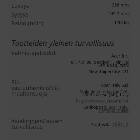
Leveys
356 mm
Syvyys
249,2 mm
Paino (noin)
1,90 kg
Tuotteiden yleinen turvallisuus
Valmistajatiedot
Acer Inc.
8F, No. 88, Section 1, Xin Tai
5th Road, Xizhi
New Taipei City 221
EU-
Acer Italy S.r.l.
vastuuhenkilö/EU-
Viale delle Industrie 1/A,
maahantuoja
20044 Arese (MI), Italy
https://www.acer.com/it-it
Sähköposti:
acer-italy-
srl@legalmail.it
Asiakirjojen/kuvien
Saatavilla
TÄÄLLÄ
turvallisuus