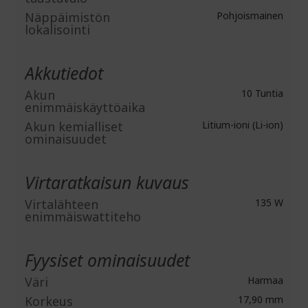
Näppäimistön
Pohjoismainen
lokalisointi
Akkutiedot
Akun
10 Tuntia
enimmäiskäyttöaika
Akun kemialliset
Litium-ioni (Li-ion)
ominaisuudet
Virtaratkaisun kuvaus
Virtalähteen
135 W
enimmäiswattiteho
Fyysiset ominaisuudet
Väri
Harmaa
Korkeus
17,90 mm