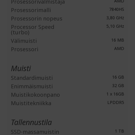
Prosessorivalmistaja
AMD
Prosessorimalli
7840HS
Prosessorin nopeus
3,80 GHz
Processor Speed
5,10 GHz
(turbo)
Välimuisti
16 MB
Prosessori
AMD
Muisti
Standardimuisti
16 GB
Enimmäismuisti
32 GB
Muistikokoonpano
1 x 16GB
Muistitekniikka
LPDDR5
Tallennustila
SSD-massamuistin
1 TB