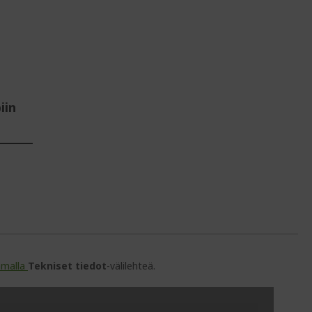
iin
amalla
Tekniset tiedot
-välilehteä.