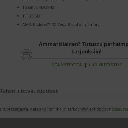
16 GB, LPDDR4X
1 TB SSD
AMD Radeon™ RX Vega 8 jaettu memory
Ammattilainen? Tutustu parhaimp
tarjouksiin!
OTA YHTEYTTÄ
|
LUO YRITYSTILI
Tähän liittyvät tuotteet
toja tuotesarjasta. Katso valitun mallin tarkat tekniset tiedot
napsautt