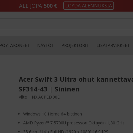
ALE JOPA
500 €
LÖYDÄ ALENNUKSIA
PÖYTÄKONEET
NÄYTÖT
PROJEKTORIT
LISÄTARVIKKEET
Acer Swift 3 Ultra ohut kannettav
SF314-43 | Sininen
Viite
NX.ACPED.00E
Windows 10 Home 64-bittinen
AMD Ryzen™ 7 5700U prosessori Oktaydin 1,80 GHz
35,6 cm (14") Full HD (1920 x 1080) 16:9 IPS