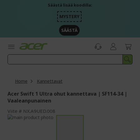
Skip
Säästä lisää koodilla:
to
Content
MYSTERY
SÄÄSTÄ
Home
Kannettavat
Acer Swift 1 Ultra ohut kannettava | SF114-34 |
Vaaleanpunainen
Viite
NX.A9UED.008
Skip
to
Skip
the
to
end
the