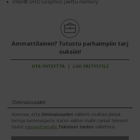
Intel® UHD Graphics jaettu memory
Ammattilainen? Tutustu parhaimpiin tarj
ouksiin!
OTA YHTEYTTÄ
|
LUO YRITYSTILI
Ominaisuudet
Huomaa, että
Ominaisuudet
-välilehti sisältää yleisiä
tietoja tuotesarjasta. Katso valitun mallin tarkat tekniset
tiedot
napsauttamalla
Tekniset tiedot
-välilehteä.