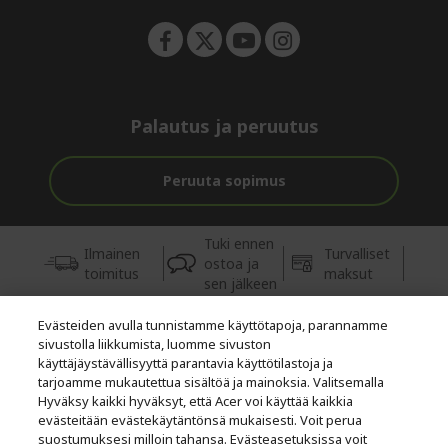
Palautus ja peruutus
Peruuta sopimus
Tuki ennen
Ilmainen
Turvalliset
ostoa ja
toimitus
maksut
sen jälkeen
Evästeiden avulla tunnistamme käyttötapoja, parannamme
© 2026 Acer Inc.
sivustolla liikkumista, luomme sivuston
Tästä kaupasta ostettavien tuotteiden ja palvelujen valtuutettu
käyttäjäystävällisyyttä parantavia käyttötilastoja ja
jälleenmyyjä on CPYou BV.
tarjoamme mukautettua sisältöä ja mainoksia. Valitsemalla
Hyväksy kaikki hyväksyt, että Acer voi käyttää kaikkia
evästeitään evästekäytäntönsä mukaisesti. Voit perua
suostumuksesi milloin tahansa. Evästeasetuksissa voit