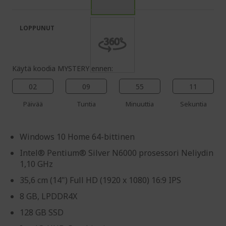
of
beginning
the
of
images
the
LOPPUNUT
gallery
images
gallery
Käytä koodia MYSTERY ennen:
02
09
55
10
Päivää
Tuntia
Minuuttia
Sekuntia
Windows 10 Home 64-bittinen
Intel® Pentium® Silver N6000 prosessori Neliydin
1,10 GHz
35,6 cm (14") Full HD (1920 x 1080) 16:9 IPS
8 GB, LPDDR4X
128 GB SSD