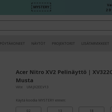
Va
MYSTERY
2 D
PÖYTÄKONEET
NÄYTÖT
PROJEKTORIT
LISÄTARVIKKEET
Acer Nitro XV2 Pelinäyttö | XV322
Musta
Viite
UM.JX2EE.V13
Käytä koodia MYSTERY ennen:
02
13
18