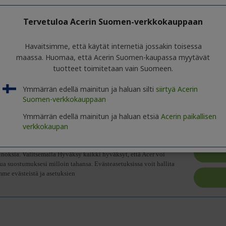
Tervetuloa Acerin Suomen-verkkokauppaan
Havaitsimme, että käytät internetiä jossakin toisessa
toja tuotesarjasta. Katso valitun mallin tarkat tekniset tiedot
napsautt
maassa. Huomaa, että Acerin Suomen-kaupassa myytävät
tuotteet toimitetaan vain Suomeen.
Ymmärrän edellä mainitun ja haluan silti
siirtyä Acerin
Suomen-verkkokauppaan
Ymmärrän edellä mainitun ja haluan etsiä
Acerin paikallisen
verkkokaupan