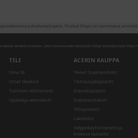
pumattomana palveluntarjoajana. Trusted Shops on varmistanut arvostelujen
 saattaa vaihdella alueittain. Jotkin ominaisuudet edellyttävät tiettyä laitteistoa (katso
https:/
TILI
ACERIN KAUPPA
Oma tili
Yleiset Sopimusehdot
Omat tilaukset
Tietosuojakäytäntö
Tuotteen rekisteröinti
Evästekäytäntö
Opiskelija-alennukset
Evästeasetukset
Yhteystiedot
Lakitiedot
Helppokäyttötoimintoja
koskeva lausunto