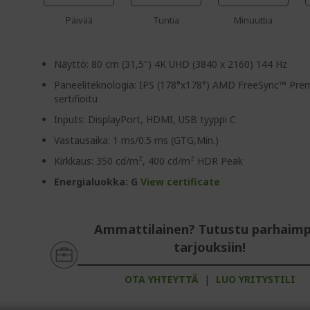
Päivää
Tuntia
Minuuttia
Näyttö: 80 cm (31,5") 4K UHD (3840 x 2160) 144 Hz
Paneeliteknologia: IPS (178°x178°) AMD FreeSync™ Pre
sertifioitu
Inputs: DisplayPort, HDMI, USB tyyppi C
Vastausaika: 1 ms/0.5 ms (GTG,Min.)
Kirkkaus: 350 cd/m², 400 cd/m² HDR Peak
Energialuokka: G
View certificate
Ammattilainen? Tutustu parhaimp
tarjouksiin!
OTA YHTEYTTÄ
|
LUO YRITYSTILI