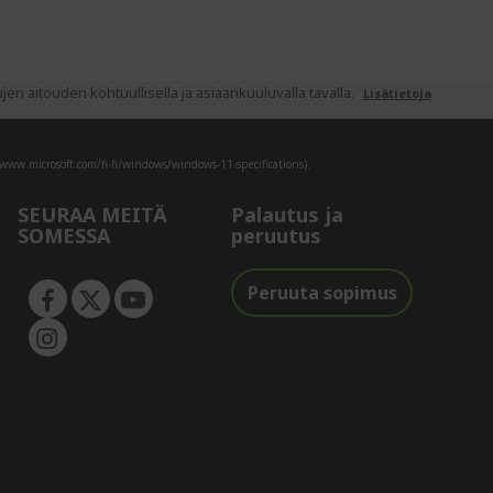
 aitouden kohtuullisella ja asiaankuuluvalla tavalla.
Lisätietoja
/www.microsoft.com/fi-fi/windows/windows-11-specifications).
SEURAA MEITÄ
Palautus ja
SOMESSA
peruutus
Peruuta sopimus