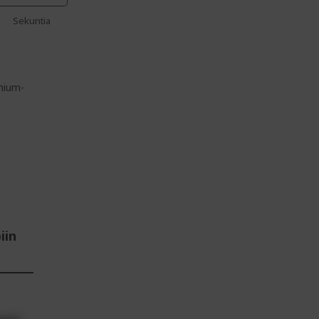
Sekuntia
mium-
iin