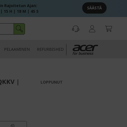
in Rajoitetun Ajan:
SÄÄSTÄ
 | 15 H | 18 M | 44 S
PELAAMINEN
REFURBISHED
QKKV |
LOPPUNUT
45