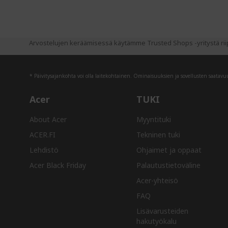
Arvostelujen keräämisessä käytämme Trusted Shops -yritystä riip
* Päivitysajankohta voi olla laitekohtainen. Ominaisuuksien ja sovellusten saatavuus
Acer
TUKI
About Acer
Myyntituki
ACER.FI
Tekninen tuki
Lehdistö
Ohjaimet ja oppaat
Acer Black Friday
Palautustietoväline
Acer-yhteisö
FAQ
Lisävarusteiden
hakutyökalu