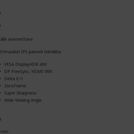
°
°
nälle asennettava
ttöruudun IPS-paneeli tekniikka
VESA DisplayHDR 400
DP FreeSync, HDMI VRR
Delta E<1
ZeroFrame
Super Sharpness
Wide Viewing Angle
ä
0 mm