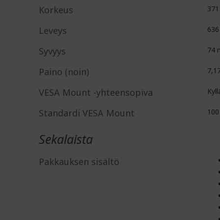
Korkeus
37
Leveys
63
Syvyys
74
Paino (noin)
7,1
VESA Mount -yhteensopiva
Kyll
Standardi VESA Mount
100
Sekalaista
Pakkauksen sisältö