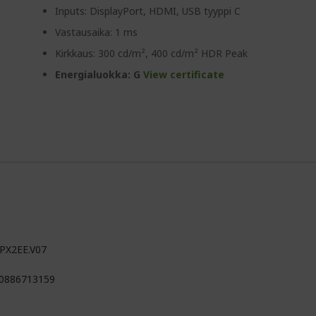
Inputs: DisplayPort, HDMI, USB tyyppi C
Vastausaika: 1 ms
Kirkkaus: 300 cd/m², 400 cd/m² HDR Peak
Energialuokka: G
View certificate
PX2EE.V07
0886713159