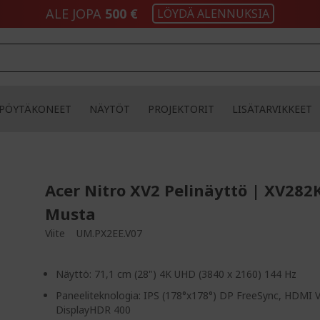
ALE JOPA
500 €
LÖYDÄ ALENNUKSIA
PÖYTÄKONEET
NÄYTÖT
PROJEKTORIT
LISÄTARVIKKEET
Acer Nitro XV2 Pelinäyttö | XV282
Musta
Viite
UM.PX2EE.V07
Näyttö: 71,1 cm (28") 4K UHD (3840 x 2160) 144 Hz
Paneeliteknologia: IPS (178°x178°) DP FreeSync, HDMI 
DisplayHDR 400