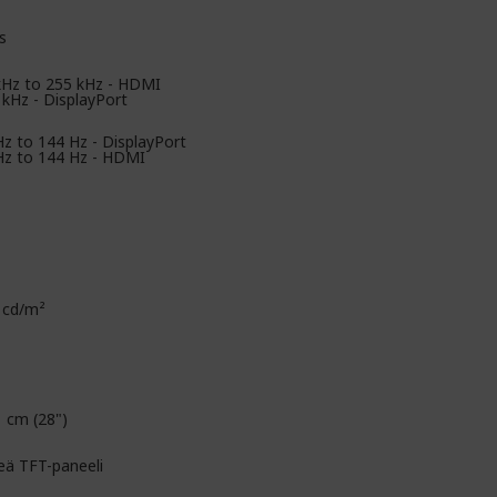
s
kHz to 255 kHz - HDMI
 kHz - DisplayPort
Hz to 144 Hz - DisplayPort
Hz to 144 Hz - HDMI
 cd/m²
1 cm (28")
teä TFT-paneeli