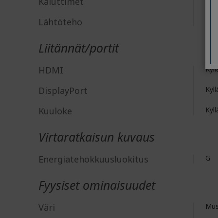
Kaiuttimet
Kyll
Lähtöteho
2 W
Liitännät/portit
HDMI
Kyll
DisplayPort
Kyll
Kuuloke
Kyll
Virtaratkaisun kuvaus
Energiatehokkuusluokitus
G
Fyysiset ominaisuudet
Väri
Mus