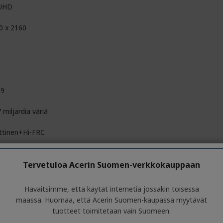
UHD
0 x 2160
D
09
 miljardia väriä
ittinen+Hi-FRC
,000,000:1
Tervetuloa Acerin Suomen-verkkokauppaan
00:1
Havaitsimme, että käytät internetiä jossakin toisessa
maassa. Huomaa, että Acerin Suomen-kaupassa myytävät
tuotteet toimitetaan vain Suomeen.