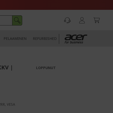
PELAAMINEN
REFURBISHED
KKV |
LOPPUNUT
VRR, VESA