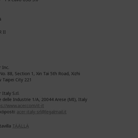
ä
 II
 Inc.
No. 88, Section 1, Xin Tai 5th Road, Xizhi
 Taipei City 221
 Italy S.r.l.
e delle Industrie 1/A, 20044 Arese (MI), Italy
s://www.acer.com/it-it
köposti:
acer-italy-srl@legalmail.it
tavilla
TÄÄLLÄ