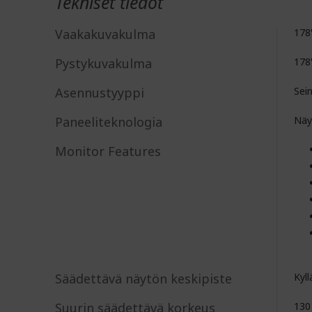
Tekniset tiedot
Vaakakuvakulma
178
Pystykuvakulma
178
Asennustyyppi
Sei
Paneeliteknologia
Näy
Monitor Features
Säädettävä näytön keskipiste
Kyll
Suurin säädettävä korkeus
13