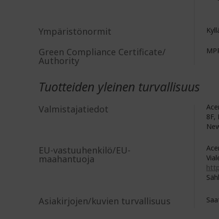
Ympäristönormit
Kyll
Green Compliance Certificate/
MPR
Authority
Tuotteiden yleinen turvallisuus
Acer
Valmistajatiedot
8F, 
New
Acer
EU-vastuuhenkilö/EU-
maahantuoja
Vial
http
Säh
Asiakirjojen/kuvien turvallisuus
Saa