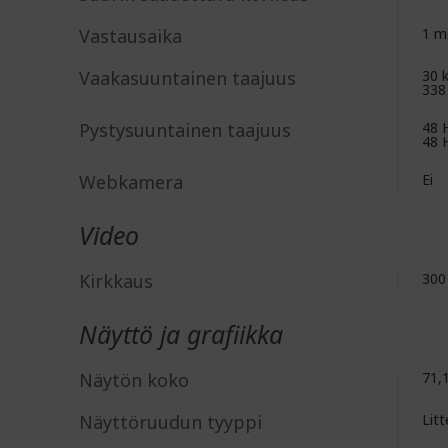
Vastausaika
1 m
Vaakasuuntainen taajuus
30 
338
Pystysuuntainen taajuus
48 
48 
Webkamera
Ei
Video
Kirkkaus
300
Näyttö ja grafiikka
Näytön koko
71,
Näyttöruudun tyyppi
Lit