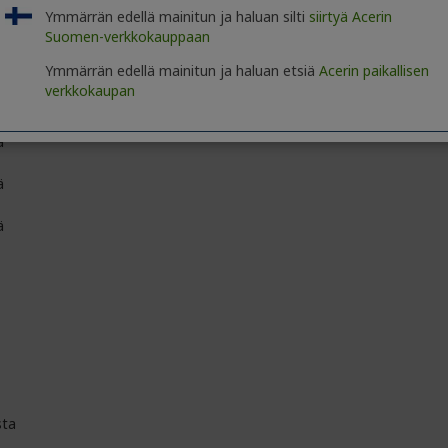
ä
Ymmärrän edellä mainitun ja haluan silti
siirtyä Acerin
Suomen-verkkokauppaan
Ymmärrän edellä mainitun ja haluan etsiä
Acerin paikallisen
verkkokaupan
ä
ä
ä
ta