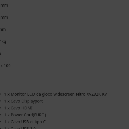
1 mm
6 mm
 mm
7 kg
ä
 x 100
1 x Monitor LCD da gioco widescreen Nitro XV282K KV
1 x Cavo Displayport
1 x Cavo HDMI
1 x Power Cord(EURO)
1 x Cavo USB di tipo C
1 x Cavo USB 3.0