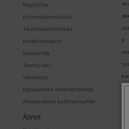
Näyttötila
4K 
Enimmäisresoluutio
384
Taustavalotekniikka
LE
Kosketusnäyttö
Ei
Kuvasuhde
16:
Tuettu väri
1,07
Värisyvyys
8-b
Dynaaminen kontrastisuhde
100
Alkuperäinen kontrastisuhde
1,0
Äänet