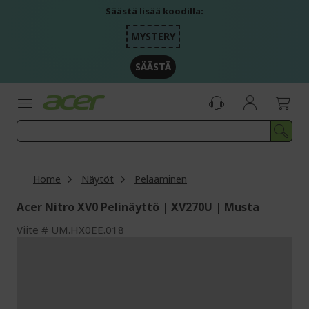
Skip
Säästä lisää koodilla:
to
Content
MYSTERY
SÄÄSTÄ
Home
Näytöt
Pelaaminen
Acer Nitro XV0 Pelinäyttö | XV270U | Musta
Viite
UM.HX0EE.018
Skip
to
the
end
of