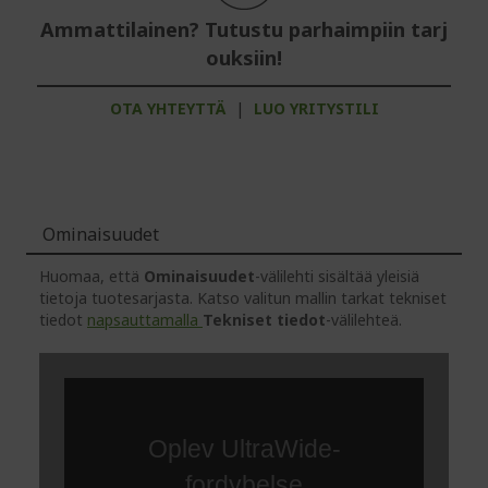
Ammattilainen? Tutustu parhaimpiin tarj
ouksiin!
OTA YHTEYTTÄ
|
LUO YRITYSTILI
Ominaisuudet
Huomaa, että
Ominaisuudet
-välilehti sisältää yleisiä
tietoja tuotesarjasta. Katso valitun mallin tarkat tekniset
tiedot
napsauttamalla
Tekniset tiedot
-välilehteä.