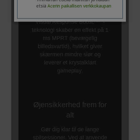
etsiä
Acerin paikallisen verkkokaupan