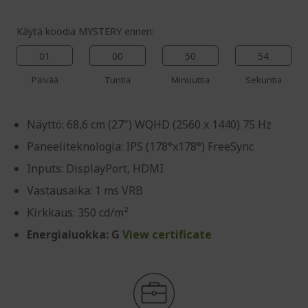
Käytä koodia MYSTERY ennen:
01
00
50
53
Päivää
Tuntia
Minuuttia
Sekuntia
Näyttö: 68,6 cm (27") WQHD (2560 x 1440) 75 Hz
Paneeliteknologia: IPS (178°x178°) FreeSync
Inputs: DisplayPort, HDMI
Vastausaika: 1 ms VRB
Kirkkaus: 350 cd/m²
Energialuokka: G
View certificate