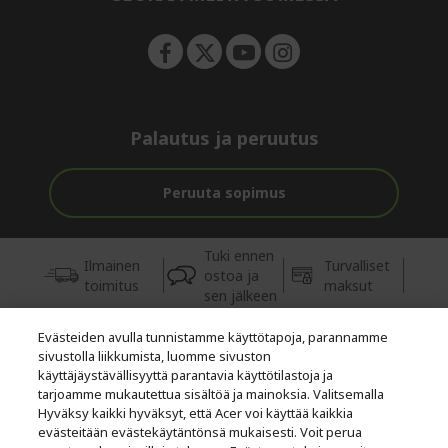
n
Palautus ja peruutus
Peruuta sopimus
Tuki ennen
Ilmainen
Turvalliset
ostoa ja
toimitus
maksut
sen jälkeen
Evästeiden avulla tunnistamme käyttötapoja, parannamme
© 2026 Acer Inc.
sivustolla liikkumista, luomme sivuston
Tästä kaupasta ostettavien tuotteiden ja palvelujen valtuutettu
käyttäjäystävällisyyttä parantavia käyttötilastoja ja
jälleenmyyjä on CPYou BV.
tarjoamme mukautettua sisältöä ja mainoksia. Valitsemalla
Hyväksy kaikki hyväksyt, että Acer voi käyttää kaikkia
evästeitään evästekäytäntönsä mukaisesti. Voit perua