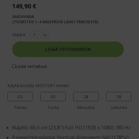
the
of
149,90 €
images
the
gallery
images
SAATAVANA
gallery
(TOIMITUS 1–4 ARKIPÄIVÄ LÄHETTÄMISESTÄ)
Määrä:
LISÄÄ OSTOSKORIIN
Lisää vertailuun
Käytä koodia MYSTERY ennen:
02
03
28
57
Päivää
Tuntia
Minuuttia
Sekuntia
Näyttö: 60,5 cm (23,8") Full HD (1920 x 1080) 180 Hz
Paneeliteknologia: Vertical Alignment (VA) (178°x1