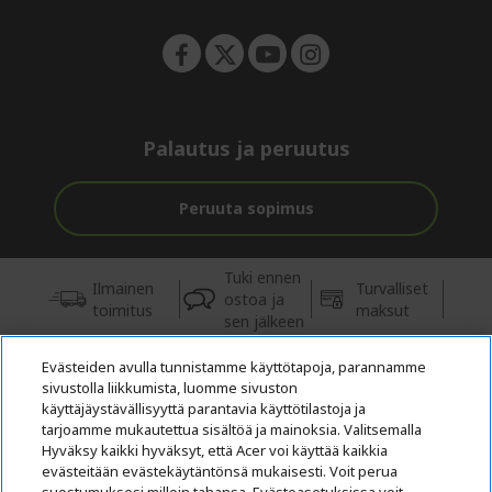
n
Palautus ja peruutus
Peruuta sopimus
Tuki ennen
Ilmainen
Turvalliset
ostoa ja
toimitus
maksut
sen jälkeen
Evästeiden avulla tunnistamme käyttötapoja, parannamme
© 2026 Acer Inc.
sivustolla liikkumista, luomme sivuston
Tästä kaupasta ostettavien tuotteiden ja palvelujen valtuutettu
käyttäjäystävällisyyttä parantavia käyttötilastoja ja
jälleenmyyjä on CPYou BV.
tarjoamme mukautettua sisältöä ja mainoksia. Valitsemalla
Hyväksy kaikki hyväksyt, että Acer voi käyttää kaikkia
evästeitään evästekäytäntönsä mukaisesti. Voit perua