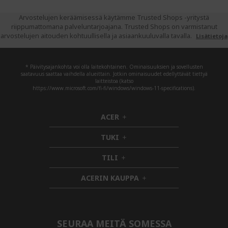
Arvostelujen keräämisessä käytämme Trusted Shops -yritystä
riippumattomana palveluntarjoajana. Trusted Shops on varmistanut
arvostelujen aitouden kohtuullisella ja asiaankuuluvalla tavalla.
Lisätietoja
* Päivitysajankohta voi olla laitekohtainen. Ominaisuuksien ja sovellusten
saatavuus saattaa vaihdella alueittain. Jotkin ominaisuudet edellyttävät tiettyä
laitteistoa (katso
https://www.microsoft.com/fi-fi/windows/windows-11-specifications).
ACER
h
i
TUKI
d
h
d
i
TILI
h
e
d
i
n
d
ACERIN KAUPPA
d
e
h
d
n
i
e
d
n
d
e
SEURAA MEITÄ SOMESSA