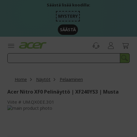
Skip
Säästä lisää koodilla:
to
Content
MYSTERY
SÄÄSTÄ
Home
Näytöt
Pelaaminen
Acer Nitro XF0 Pelinäyttö | XF240YS3 | Musta
Viite
UM.QX0EE.301
Skip
to
Skip
the
to
end
the
of
beginning