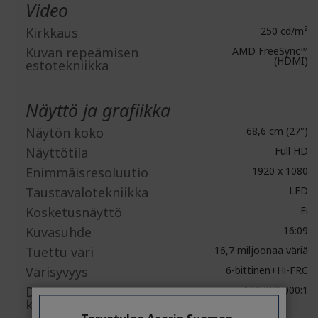
Video
Kirkkaus
250 cd/m²
Kuvan repeämisen
AMD FreeSync™
(HDMI)
estotekniikka
Näyttö ja grafiikka
Näytön koko
68,6 cm (27")
Näyttötila
Full HD
Enimmäisresoluutio
1920 x 1080
Taustavalotekniikka
LED
Kosketusnäyttö
Ei
Kuvasuhde
16:09
Tuettu väri
16,7 miljoonaa väriä
Värisyvyys
6-bittinen+Hi-FRC
Dynaaminen
100,000,000:1
kontrastisuhde