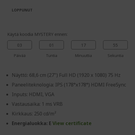
the
of
images
the
LOPPUNUT
gallery
images
gallery
Käytä koodia MYSTERY ennen:
03
01
17
54
Päivää
Tuntia
Minuuttia
Sekuntia
Näyttö: 68,6 cm (27") Full HD (1920 x 1080) 75 Hz
Paneeliteknologia: IPS (178°x178°) HDMI FreeSync
Inputs: HDMI, VGA
Vastausaika: 1 ms VRB
Kirkkaus: 250 cd/m²
Energialuokka: E
View certificate