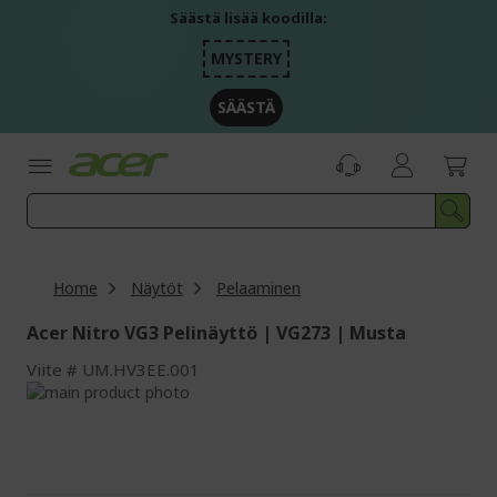
Skip
Säästä lisää koodilla:
to
Content
MYSTERY
SÄÄSTÄ
Home
Näytöt
Pelaaminen
Acer Nitro VG3 Pelinäyttö | VG273 | Musta
Viite
UM.HV3EE.001
Skip
to
Skip
the
to
end
the
of
beginning