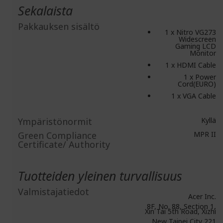
Sekalaista
Pakkauksen sisältö
1 x Nitro VG273
Widescreen
Gaming LCD
Monitor
1 x HDMI Cable
1 x Power
Cord(EURO)
1 x VGA Cable
Ympäristönormit
Kyllä
Green Compliance
MPR II
Certificate/ Authority
Tuotteiden yleinen turvallisuus
Valmistajatiedot
Acer Inc.
8F, No. 88, Section 1,
Xin Tai 5th Road, Xizhi
New Taipei City 221