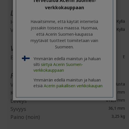
Tervetuloa Acerin Suomen-
verkkokauppaan
Liitännät/portit
HDMI
Havaitsimme, että käytät internetiä
Kyllä
jossakin toisessa maassa. Huomaa,
VGA
Kyllä
että Acerin Suomen-kaupassa
myytävät tuotteet toimitetaan vain
Virtaratkaisun kuvaus
Suomeen.
Energiatehokkuusluokitus
E
Ymmärrän edellä mainitun ja haluan
silti
siirtyä Acerin Suomen-
verkkokauppaan
Fyysiset ominaisuudet
Ymmärrän edellä mainitun ja haluan
Väri
Musta
etsiä
Acerin paikallisen verkkokaupan
Korkeus
436,1 mm
Leveys
612,3 mm
Syvyys
36,1 mm
Paino (noin)
3,25 kg