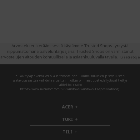
Arvostelujen keräämisessä käytämme Trusted Shops -yritystä
riippumattomana palveluntarjoajana. Trusted Shops on varmistanut
arvostelujen aitouden kohtuullisella ja asiaankuuluvalla tavalla.
Lisätietoja
* Päivitysajankohta voi olla laitekohtainen. Ominaisuuksien ja sovellusten
saatavuus saattaa vaihdella alueittain. Jotkin ominaisuudet edellyttävät tiettyä
laitteistoa (katso
https://www.microsoft.com/fi-fi/windows/windows-11-specifications).
ACER
h
i
TUKI
d
h
d
i
TILI
h
e
d
i
n
d