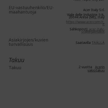
EU-vastuuhenkilö/EU-
Acer Italy S.r.l.
maahantuoja
Viale delle Industrie 1/A,
20044 Arese (MI), Italy
https://www.acer.com/it-
it
Sähköposti:
acer-italy-
srl@legalmail.it
Asiakirjojen/kuvien
Saatavilla
TÄÄLLÄ
turvallisuus
Takuu
Takuu
2 vuotta
Acerin
vakiotakuu