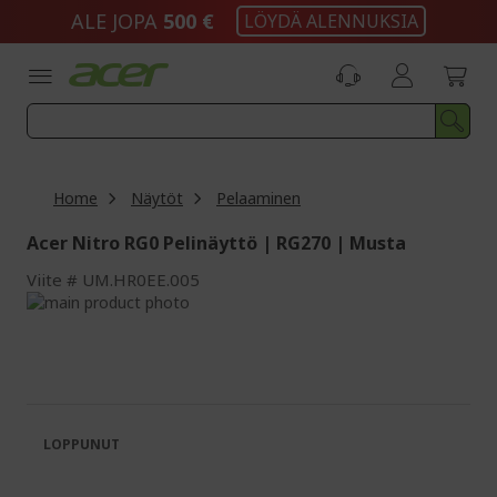
Skip
ALE JOPA
500 €
LÖYDÄ ALENNUKSIA
to
Content
Home
Näytöt
Pelaaminen
Acer Nitro RG0 Pelinäyttö | RG270 | Musta
Viite
UM.HR0EE.005
Skip
to
Skip
the
to
end
the
of
beginning
the
of
images
the
LOPPUNUT
gallery
images
gallery