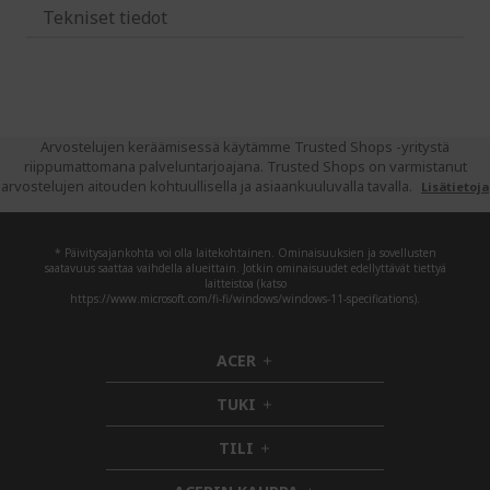
Tekniset tiedot
Arvostelujen keräämisessä käytämme Trusted Shops -yritystä
riippumattomana palveluntarjoajana. Trusted Shops on varmistanut
arvostelujen aitouden kohtuullisella ja asiaankuuluvalla tavalla.
Lisätietoja
* Päivitysajankohta voi olla laitekohtainen. Ominaisuuksien ja sovellusten
saatavuus saattaa vaihdella alueittain. Jotkin ominaisuudet edellyttävät tiettyä
laitteistoa (katso
https://www.microsoft.com/fi-fi/windows/windows-11-specifications).
ACER
h
i
TUKI
d
h
d
i
TILI
h
e
d
i
n
d