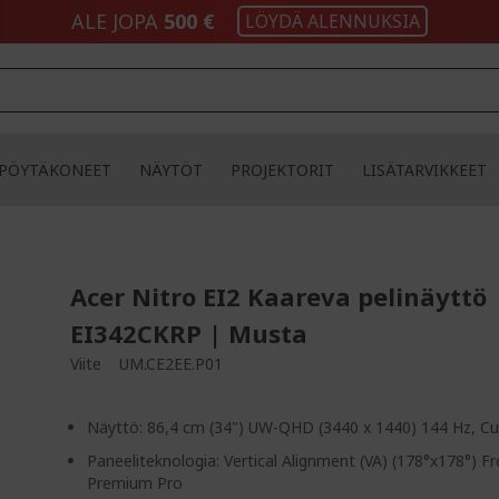
ALE JOPA
500 €
LÖYDÄ ALENNUKSIA
PÖYTÄKONEET
NÄYTÖT
PROJEKTORIT
LISÄTARVIKKEET
Acer Nitro EI2 Kaareva pelinäyttö 
EI342CKRP | Musta
Viite
UM.CE2EE.P01
Näyttö: 86,4 cm (34") UW-QHD (3440 x 1440) 144 Hz, C
Paneeliteknologia: Vertical Alignment (VA) (178°x178°) F
Premium Pro