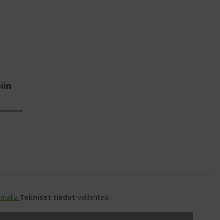
iin
amalla
Tekniset tiedot
-välilehteä.