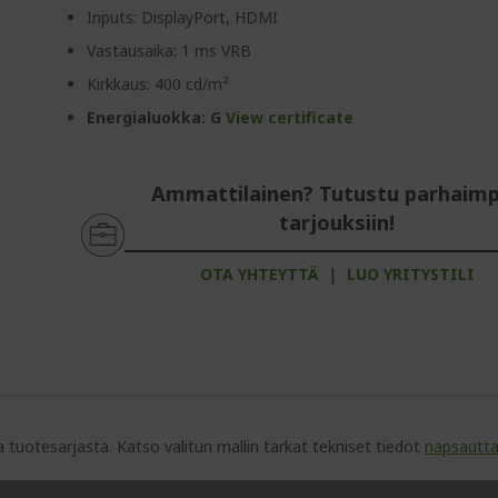
Inputs: DisplayPort, HDMI
Vastausaika: 1 ms VRB
Kirkkaus: 400 cd/m²
Energialuokka: G
View certificate
Ammattilainen? Tutustu parhaimp
tarjouksiin!
OTA YHTEYTTÄ
|
LUO YRITYSTILI
toja tuotesarjasta. Katso valitun mallin tarkat tekniset tiedot
napsautt