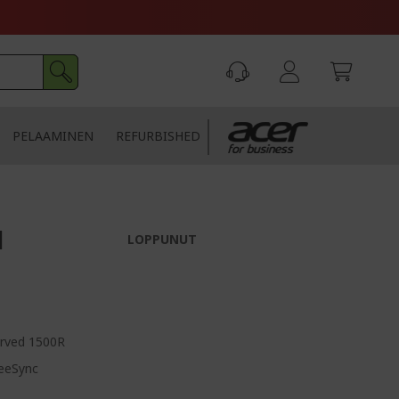
PELAAMINEN
REFURBISHED
|
LOPPUNUT
urved 1500R
reeSync