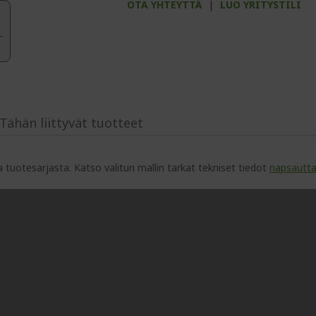
OTA YHTEYTTÄ
|
LUO YRITYSTILI
Tähän liittyvät tuotteet
toja tuotesarjasta. Katso valitun mallin tarkat tekniset tiedot
napsautt