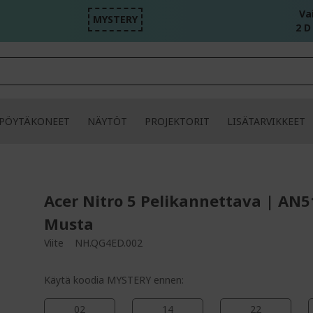
Va
MYSTERY
2 D
PÖYTÄKONEET
NÄYTÖT
PROJEKTORIT
LISÄTARVIKKEET
Acer Nitro 5 Pelikannettava | AN5
Musta
Viite
NH.QG4ED.002
Käytä koodia MYSTERY ennen:
02
14
22