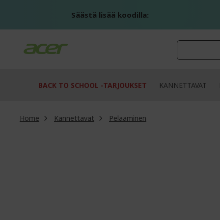
Skip
to
Säästä lisää koodilla:
Content
BACK TO SCHOOL -TARJOUKSET
KANNETTAVAT
Home
Kannettavat
Pelaaminen
Skip
to
the
end
of
the
images
gallery