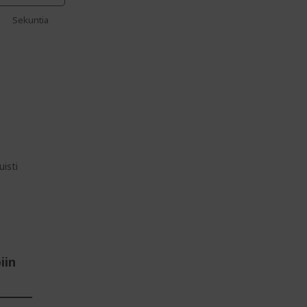
Sekuntia
isti
iin