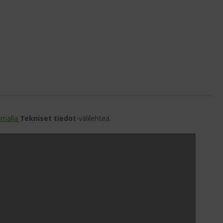
amalla
Tekniset tiedot
-välilehteä.