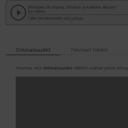
of
Windows on nopea, tehokas ja kaikkien aikojen
the
turvallisin.
images
Tälle tietokoneelle voit puhua.
gallery
Ominaisuudet
Tekniset tiedot
Huomaa, että
Ominaisuudet
-välilehti sisältää yleisiä tie