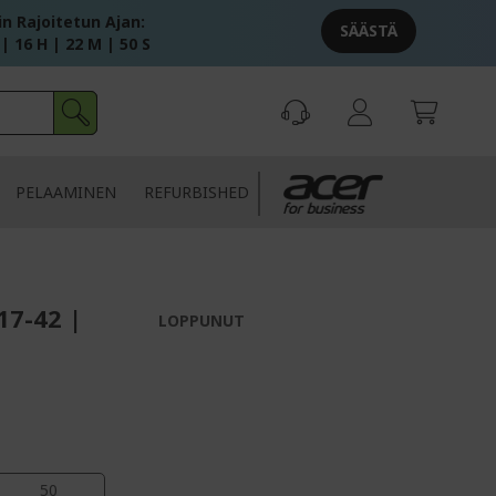
in Rajoitetun Ajan:
SÄÄSTÄ
 | 16 H | 22 M | 49 S
PELAAMINEN
REFURBISHED
17-42 |
LOPPUNUT
49