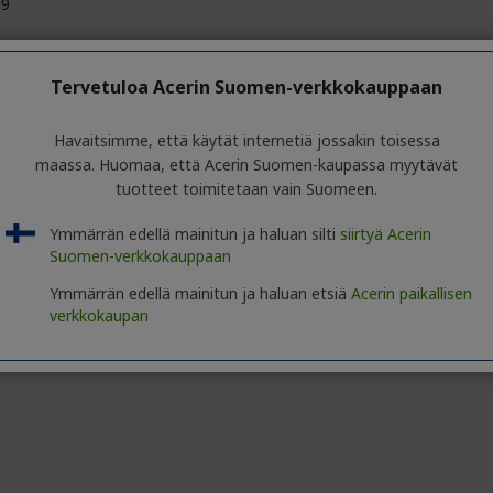
09
7 miljoonaa väriä
Tervetuloa Acerin Suomen-verkkokauppaan
t
Havaitsimme, että käytät internetiä jossakin toisessa
00:1
maassa. Huomaa, että Acerin Suomen-kaupassa myytävät
tuotteet toimitetaan vain Suomeen.
00:1
Ymmärrän edellä mainitun ja haluan silti
siirtyä Acerin
Suomen-verkkokauppaan
Ymmärrän edellä mainitun ja haluan etsiä
Acerin paikallisen
ä
verkkokaupan