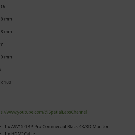
ta
,8 mm
,8 mm
mm
50 mm
ä
 x 100
ps://www.youtube.com/@SpatialLabsChannel
1 x ASV15-1BP Pro Commercial Black 4K/3D Monitor
1 x HDMI Cable