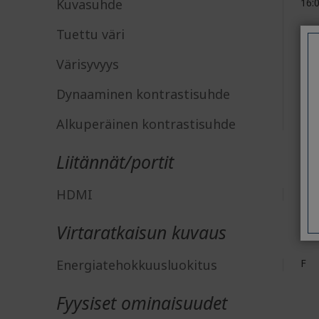
Kuvasuhde
16:
Tuettu väri
16,
Värisyvyys
8-bi
Dynaaminen kontrastisuhde
5,0
Alkuperäinen kontrastisuhde
1,2
Liitännät/portit
HDMI
Kyll
Virtaratkaisun kuvaus
Energiatehokkuusluokitus
F
Fyysiset ominaisuudet