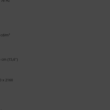
- 76 Hz
 cd/m²
6 cm (15,6")
0 x 2160
D