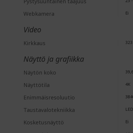
Pystysuuntainen taajuus
23 
Webkamera
Ei
Video
Kirkkaus
323
Näyttö ja grafiikka
Näytön koko
39,
Näyttötila
4K
Enimmäisresoluutio
384
Taustavalotekniikka
LE
Kosketusnäyttö
Ei