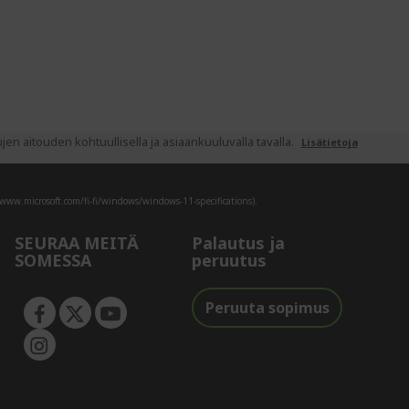
 aitouden kohtuullisella ja asiaankuuluvalla tavalla.
Lisätietoja
/www.microsoft.com/fi-fi/windows/windows-11-specifications).
SEURAA MEITÄ
Palautus ja
SOMESSA
peruutus
Peruuta sopimus