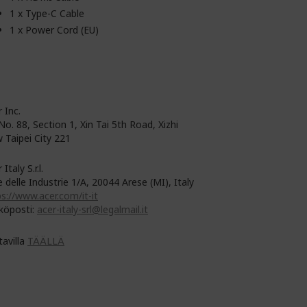
1 x Type-C Cable
1 x Power Cord (EU)
 Inc.
No. 88, Section 1, Xin Tai 5th Road, Xizhi
 Taipei City 221
 Italy S.r.l.
e delle Industrie 1/A, 20044 Arese (MI), Italy
s://www.acer.com/it-it
köposti:
acer-italy-srl@legalmail.it
tavilla
TÄÄLLÄ