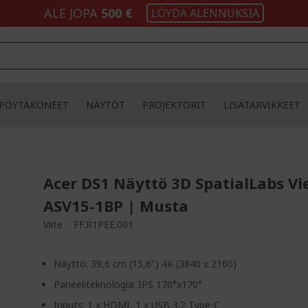
ALE JOPA
500 €
LÖYDÄ ALENNUKSIA
PÖYTÄKONEET
NÄYTÖT
PROJEKTORIT
LISÄTARVIKKEET
Acer DS1 Näyttö 3D SpatialLabs Vi
ASV15-1BP | Musta
Viite
FF.R1PEE.001
Näyttö: 39,6 cm (15,6") 4K (3840 x 2160)
Paneeliteknologia: IPS 170°x170°
Inputs: 1 x HDMI, 1 x USB 3.2 Type-C