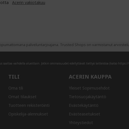
uotta
Acerin vakiotakuu
pumattomana palveluntarjoajana. Trusted Shops on varmistanut arvostelujen
 saattaa vaihdella alueittain. Jotkin ominaisuudet edellyttävät tiettyä laitteistoa (katso
https:/
TILI
ACERIN KAUPPA
Oma tili
Yleiset Sopimusehdot
Omat tilaukset
Tietosuojakäytäntö
Tuotteen rekisteröinti
Evästekäytäntö
Opiskelija-alennukset
Evästeasetukset
Yhteystiedot