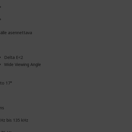
°
°
nälle asennettava
Delta E<2
Wide Viewing Angle
 to 17°
ms
kHz bis 135 kHz