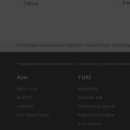
Takuu
2 v
Arvostelujen keräämisessä käytämme Trusted Shops -yritystä riip
* Päivitysajankohta voi olla laitekohtainen. Ominaisuuksien ja sovellusten saatavuus
Acer
TUKI
About Acer
Myyntituki
ACER.FI
Tekninen tuki
Lehdistö
Ohjaimet ja oppaat
Acer Black Friday
Palautustietoväline
Acer-yhteisö