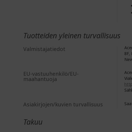
Tuotteiden yleinen turvallisuus
Acer
Valmistajatiedot
8F, 
New
Acer
EU-vastuuhenkilö/EU-
maahantuoja
Vial
http
Säh
Asiakirjojen/kuvien turvallisuus
Saa
Takuu