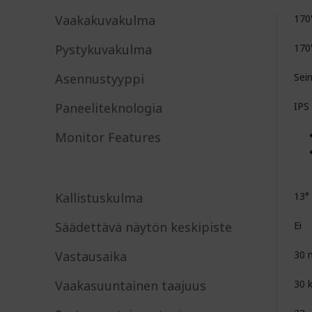
Vaakakuvakulma
170
Pystykuvakulma
170
Asennustyyppi
Sei
Paneeliteknologia
IPS
Monitor Features
Kallistuskulma
13°
Säädettävä näytön keskipiste
Ei
Vastausaika
30 
Vaakasuuntainen taajuus
30 