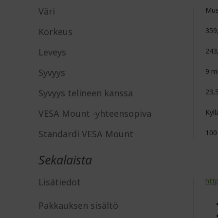
Väri
Mus
Korkeus
359
Leveys
243
Syvyys
9 
Syvyys telineen kanssa
23,
VESA Mount -yhteensopiva
Kyll
Standardi VESA Mount
100
Sekalaista
Lisätiedot
htt
Pakkauksen sisältö