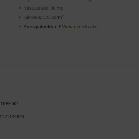
Vastausaika: 30 ms
Kirkkaus: 323 cd/m²
Energialuokka: F
View certificate
R1PEE.001
1121146855