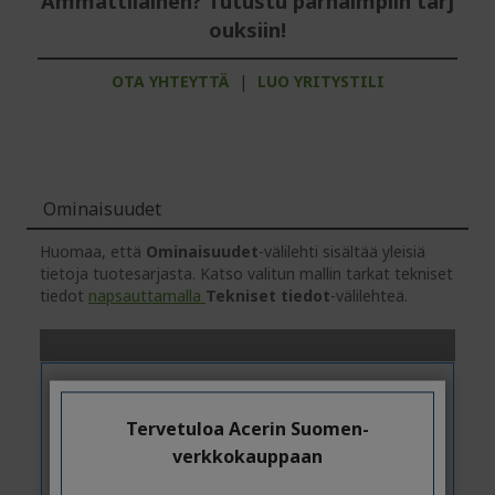
Ammattilainen? Tutustu parhaimpiin tarj
ouksiin!
OTA YHTEYTTÄ
|
LUO YRITYSTILI
Ominaisuudet
Huomaa, että
Ominaisuudet
-välilehti sisältää yleisiä
tietoja tuotesarjasta. Katso valitun mallin tarkat tekniset
tiedot
napsauttamalla
Tekniset tiedot
-välilehteä.
Tervetuloa Acerin Suomen-
verkkokauppaan