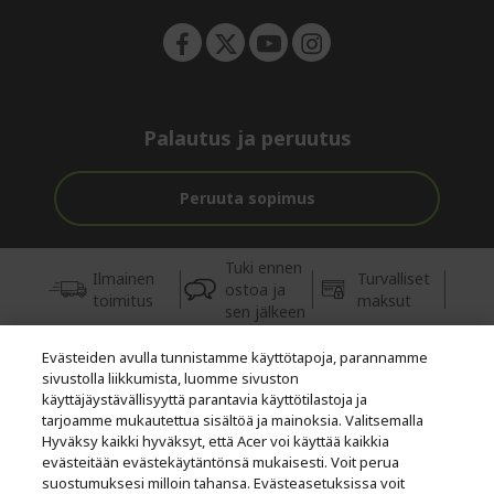
Palautus ja peruutus
Peruuta sopimus
Tuki ennen
Ilmainen
Turvalliset
ostoa ja
toimitus
maksut
sen jälkeen
Evästeiden avulla tunnistamme käyttötapoja, parannamme
© 2026 Acer Inc.
sivustolla liikkumista, luomme sivuston
Tästä kaupasta ostettavien tuotteiden ja palvelujen valtuutettu
käyttäjäystävällisyyttä parantavia käyttötilastoja ja
jälleenmyyjä on CPYou BV.
tarjoamme mukautettua sisältöä ja mainoksia. Valitsemalla
Hyväksy kaikki hyväksyt, että Acer voi käyttää kaikkia
evästeitään evästekäytäntönsä mukaisesti. Voit perua
suostumuksesi milloin tahansa. Evästeasetuksissa voit