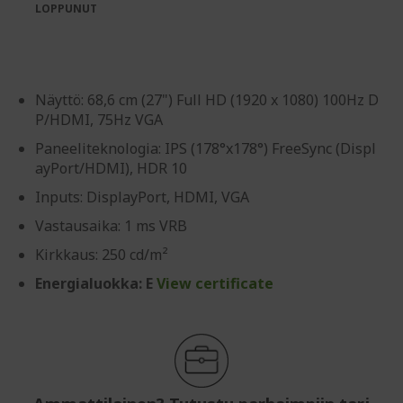
images
the
LOPPUNUT
gallery
images
gallery
Näyttö: 68,6 cm (27") Full HD (1920 x 1080) 100Hz D
P/HDMI, 75Hz VGA
Paneeliteknologia: IPS (178°x178°) FreeSync (Displ
ayPort/HDMI), HDR 10
Inputs: DisplayPort, HDMI, VGA
Vastausaika: 1 ms VRB
Kirkkaus: 250 cd/m²
Energialuokka: E
View certificate