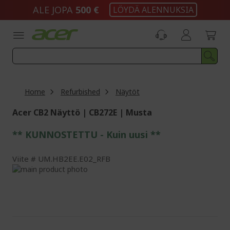
Skip
ALE JOPA
500 €
LÖYDÄ ALENNUKSIA
to
Content
Home
Refurbished
Näytöt
Acer CB2 Näyttö | CB272E | Musta
** KUNNOSTETTU - Kuin uusi **
Viite
UM.HB2EE.E02_RFB
Skip
to
Skip
the
to
end
the
of
beginning
the
of