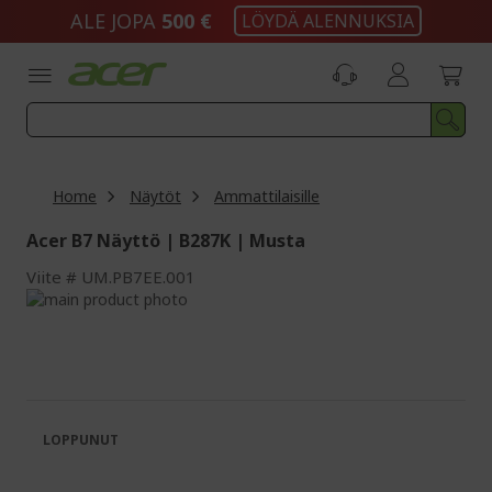
Skip
ALE JOPA
500 €
LÖYDÄ ALENNUKSIA
to
Content
Home
Näytöt
Ammattilaisille
Acer B7 Näyttö | B287K | Musta
Viite
UM.PB7EE.001
Skip
to
Skip
the
to
end
the
of
beginning
the
of
images
the
LOPPUNUT
gallery
images
gallery