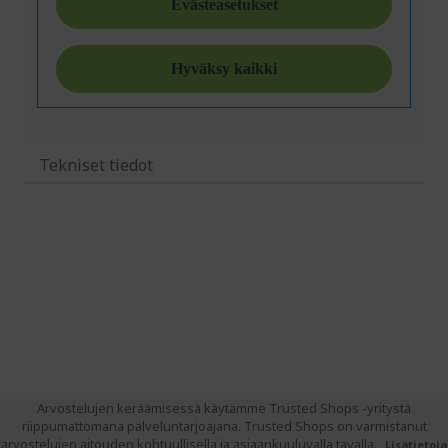
Tekniset tiedot
Arvostelujen keräämisessä käytämme Trusted Shops -yritystä
riippumattomana palveluntarjoajana. Trusted Shops on varmistanut
arvostelujen aitouden kohtuullisella ja asiaankuuluvalla tavalla.
Lisätietoja