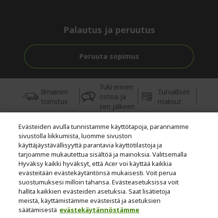
Palautus ja peruutus
Peruuta sopimus
Tuki ennen
Ilmainen
Turvalliset
ostoa ja
toimitus
maksut
sen jälkeen
Evästeiden avulla tunnistamme käyttötapoja, parannamme
© 2026 Acer Inc.
sivustolla liikkumista, luomme sivuston
Tästä kaupasta ostettavien tuotteiden ja palvelujen valtuutettu
käyttäjäystävällisyyttä parantavia käyttötilastoja ja
jälleenmyyjä on CPYou BV.
tarjoamme mukautettua sisältöä ja mainoksia. Valitsemalla
Hyväksy kaikki hyväksyt, että Acer voi käyttää kaikkia
evästeitään evästekäytäntönsä mukaisesti. Voit perua
suostumuksesi milloin tahansa. Evästeasetuksissa voit
hallita kaikkien evästeiden asetuksia. Saat lisätietoja
meistä, käyttämistämme evästeistä ja asetuksien
säätämisestä
evästekäytännöstämme