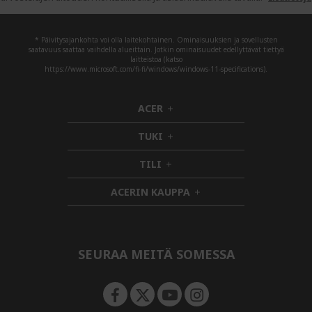
* Päivitysajankohta voi olla laitekohtainen. Ominaisuuksien ja sovellusten
saatavuus saattaa vaihdella alueittain. Jotkin ominaisuudet edellyttävät tiettyä
laitteistoa (katso
https://www.microsoft.com/fi-fi/windows/windows-11-specifications).
ACER
h
i
TUKI
d
h
d
i
TILI
h
e
d
i
n
d
ACERIN KAUPPA
d
e
h
d
n
i
e
d
n
d
e
SEURAA MEITÄ SOMESSA
n