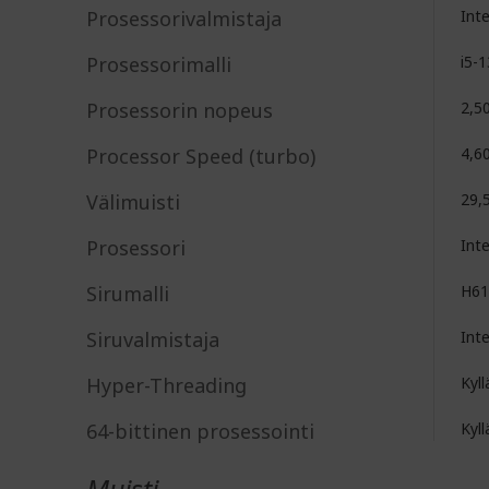
Prosessorivalmistaja
Int
Prosessorimalli
i5-
Prosessorin nopeus
2,5
Processor Speed (turbo)
4,6
Välimuisti
29,
Prosessori
Int
Sirumalli
H61
Siruvalmistaja
Int
Hyper-Threading
Kyll
64-bittinen prosessointi
Kyll