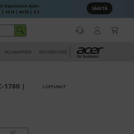
in Rajoitetun Ajan:
SÄÄSTÄ
 | 10 H | 46 M | 6 S
PELAAMINEN
REFURBISHED
C-1780 |
LOPPUNUT
06