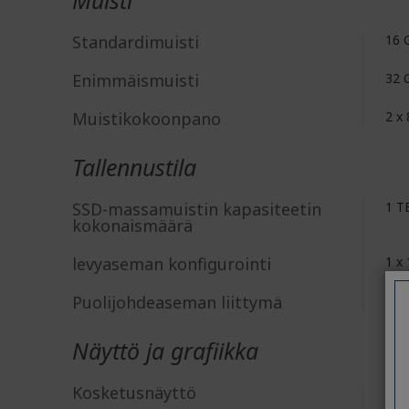
Muisti
Standardimuisti
16 
Enimmäismuisti
32 
Muistikokoonpano
2 x
Tallennustila
SSD-massamuistin kapasiteetin
1 T
kokonaismäärä
levyaseman konfigurointi
1 x
Puolijohdeaseman liittymä
PCI
Näyttö ja grafiikka
Kosketusnäyttö
Ei