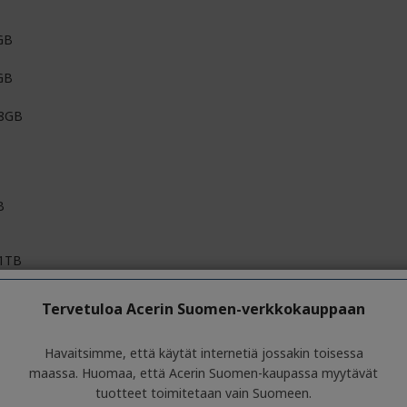
GB
GB
 8GB
B
 1TB
 Express 4.0
Tervetuloa Acerin Suomen-verkkokauppaan
Havaitsimme, että käytät internetiä jossakin toisessa
maassa. Huomaa, että Acerin Suomen-kaupassa myytävät
tuotteet toimitetaan vain Suomeen.