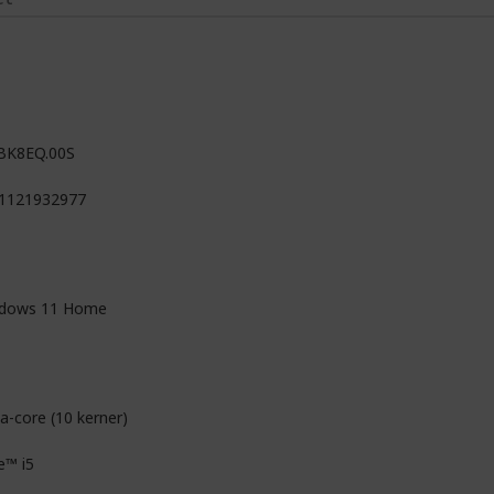
BK8EQ.00S
1121932977
dows 11 Home
a-core (10 kerner)
e™ i5