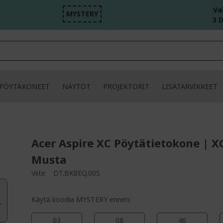
Va
MYSTERY
3 D
PÖYTÄKONEET
NÄYTÖT
PROJEKTORIT
LISÄTARVIKKEET
Acer Aspire XC Pöytätietokone | X
Musta
Viite
DT.BK8EQ.00S
Käytä koodia MYSTERY ennen:
03
08
46