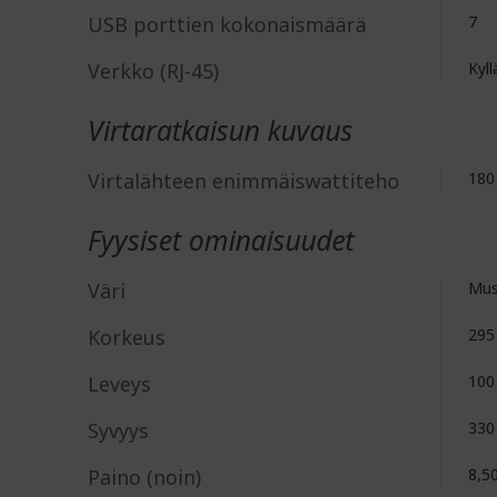
USB porttien kokonaismäärä
7
Verkko (RJ-45)
Kyll
Virtaratkaisun kuvaus
Virtalähteen enimmäiswattiteho
180
Fyysiset ominaisuudet
Väri
Mus
Korkeus
29
Leveys
10
Syvyys
33
Paino (noin)
8,5