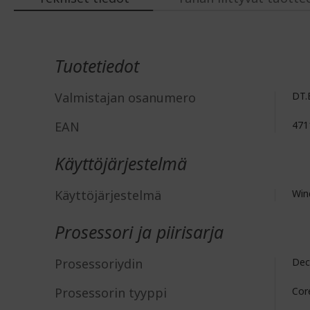
Lisätiedot
Tuotetiedot
Valmistajan osanumero
DT.
EAN
471
Käyttöjärjestelmä
Käyttöjärjestelmä
Win
Prosessori ja piirisarja
Prosessoriydin
Dec
Prosessorin tyyppi
Cor