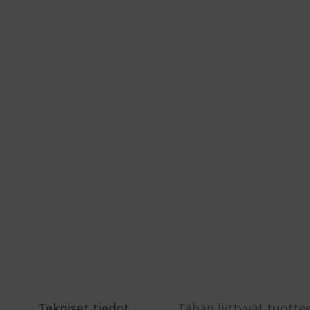
Tekniset tiedot
Tähän liittyvät tuotte