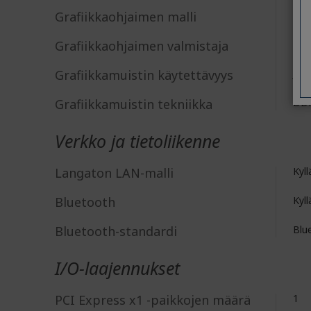
Grafiikkaohjaimen malli
UHD
Grafiikkaohjaimen valmistaja
Int
Grafiikkamuistin käytettävyys
Jae
Grafiikkamuistin tekniikka
DD
Verkko ja tietoliikenne
Langaton LAN-malli
Kyll
Bluetooth
Kyll
Bluetooth-standardi
Blu
I/O-laajennukset
PCI Express x1 -paikkojen määrä
1