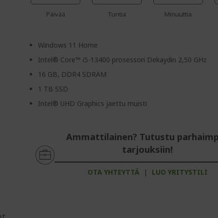
Päivää
Tuntia
Minuuttia
Windows 11 Home
Intel® Core™ i5-13400 prosessori Dekaydin 2,50 GHz
16 GB, DDR4 SDRAM
1 TB SSD
Intel® UHD Graphics jaettu muisti
Ammattilainen? Tutustu parhaimp
tarjouksiin!
OTA YHTEYTTÄ
|
LUO YRITYSTILI
et