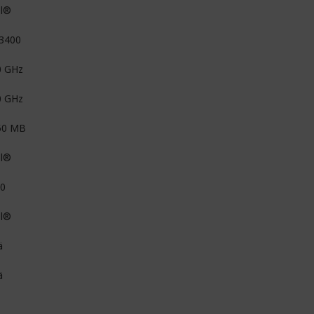
el®
13400
0 GHz
0 GHz
50 MB
el®
0
el®
ä
ä