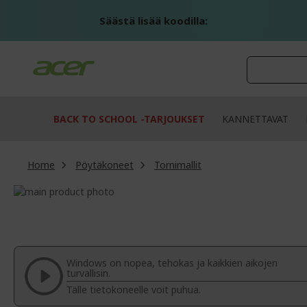
Skip
to
Säästä lisää koodilla:
Content
BACK TO SCHOOL -TARJOUKSET
KANNETTAVAT
Home
Pöytäkoneet
Tornimallit
Skip
to
Skip
the
to
end
the
of
beginning
the
of
Windows on nopea, tehokas ja kaikkien aikojen
images
the
turvallisin.
gallery
images
Tälle tietokoneelle voit puhua.
gallery