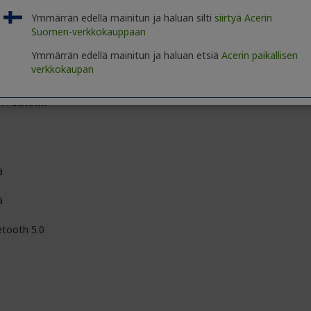
 Graphics
Ymmärrän edellä mainitun ja haluan silti
siirtyä Acerin
Suomen-verkkokauppaan
el®
Ymmärrän edellä mainitun ja haluan etsiä
Acerin paikallisen
verkkokaupan
ttu
R4 SDRAM
ä
ä
etooth 5.0