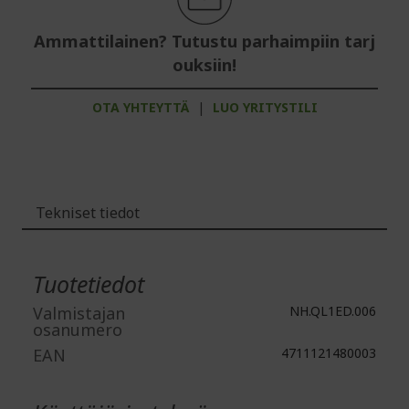
Ammattilainen? Tutustu parhaimpiin tarj
ouksiin!
OTA YHTEYTTÄ
|
LUO YRITYSTILI
Tekniset tiedot
Lisätiedot
Tuotetiedot
Valmistajan
NH.QL1ED.006
osanumero
EAN
4711121480003