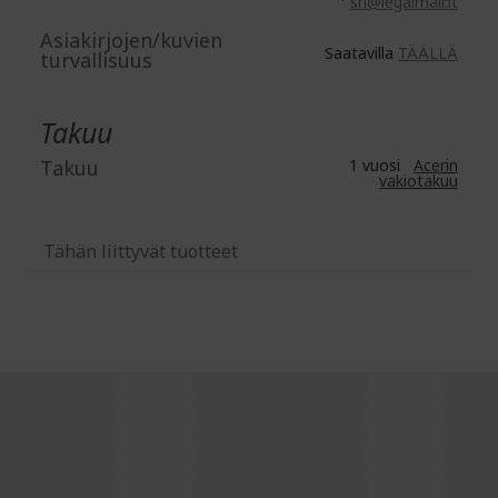
srl@legalmail.it
Asiakirjojen/kuvien
Saatavilla
TÄÄLLÄ
turvallisuus
Takuu
Takuu
1 vuosi
Acerin
vakiotakuu
Tähän liittyvät tuotteet