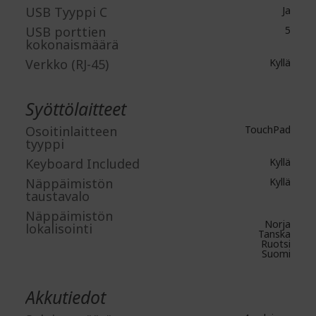
USB Tyyppi C
Ja
USB porttien
5
kokonaismäärä
Verkko (RJ-45)
Kyllä
Syöttölaitteet
Osoitinlaitteen
TouchPad
tyyppi
Keyboard Included
Kyllä
Näppäimistön
Kyllä
taustavalo
Näppäimistön
Norja
lokalisointi
Tanska
Ruotsi
Suomi
Akkutiedot