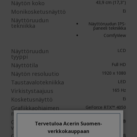
Näytön koko
43,9 cm (17,3")
Monikosketusnäyttö
Ei
Näyttöruudun
Näyttöruudun IPS-
tekniikka
paneeli tekniikka
ComfyView
Näyttöruudun
LCD
tyyppi
Näyttötila
Full HD
Näytön resoluutio
1920 x 1080
Taustavalotekniikka
LED
Virkistystaajuus
165 Hz
Kosketusnäyttö
Ei
Grafiikkaohjaimen
GeForce RTX™ 4050
malli
Grafiikkaohjaimen
NVIDIA®
Tervetuloa Acerin Suomen-
valmistaja
verkkokauppaan
Grafiikkamuistin
6 GB