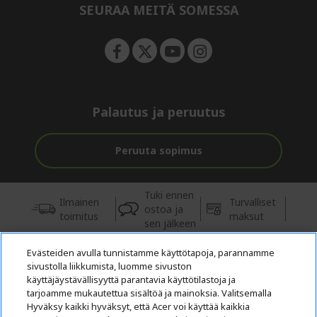
e
SEURAA MEITÄ SOMESSA
n
Palautus ja peruutus
Peruuta sopimus
Tuki ennen
Ilmainen
Turvalliset
ostoa ja
toimitus
maksut
sen jälkeen
Evästeiden avulla tunnistamme käyttötapoja, parannamme
© 2026 Acer Inc.
sivustolla liikkumista, luomme sivuston
Tästä kaupasta ostettavien tuotteiden ja palvelujen valtuutettu
käyttäjäystävällisyyttä parantavia käyttötilastoja ja
jälleenmyyjä on CPYou BV.
tarjoamme mukautettua sisältöä ja mainoksia. Valitsemalla
Hyväksy kaikki hyväksyt, että Acer voi käyttää kaikkia