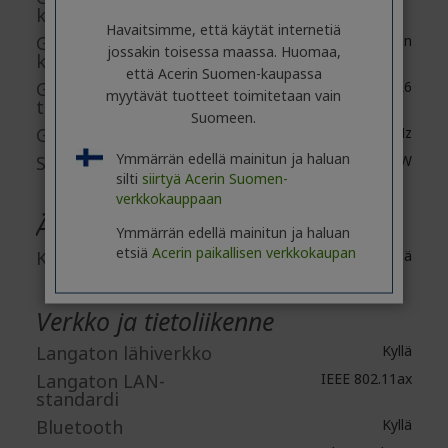
kapasiteetti
Havaitsimme, että käytät internetiä
Grafiikkamuistin
Laitteistokohtainen
jossakin toisessa maassa. Huomaa,
käytettävyys
että Acerin Suomen-kaupassa
Grafiikkamuistin
GDDR6
myytävät tuotteet toimitetaan vain
tekniikka
Suomeen.
GPU Boost Clock
Korkeintaan 1656 MHz
Ymmärrän edellä mainitun ja haluan
Suurin grafiikkateho
Korkeintaan 140 W
silti
siirtyä Acerin Suomen-
verkkokauppaan
Äänet
Ymmärrän edellä mainitun ja haluan
etsiä
Acerin paikallisen verkkokaupan
Kaiuttimet
Kyllä
Verkko ja tietoliikenne
Langaton lähiverkko
Kyllä
Langaton LAN-
IEEE 802.11ax
standardi
Bluetooth
Kyllä