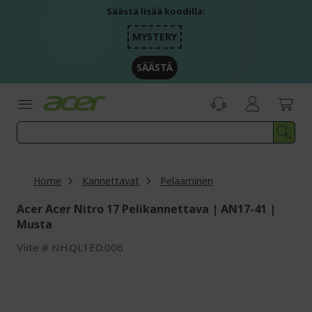
Skip
Säästä lisää koodilla:
to
Content
MYSTERY
SÄÄSTÄ
Home
Kannettavat
Pelaaminen
Acer Acer Nitro 17 Pelikannettava | AN17-41 |
Musta
Viite
NH.QL1ED.006
Skip
to
the
end