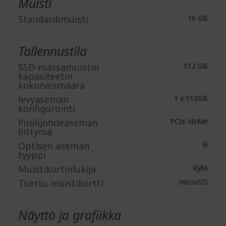
Muisti
Standardimuisti
16 GB
Tallennustila
SSD-massamuistin
512 GB
kapasiteetin
kokonaismäärä
levyaseman
1 x 512GB
konfigurointi
Puolijohdeaseman
PCIe NVMe
liittymä
Optisen aseman
Ei
tyyppi
Muistikortinlukija
Kyllä
Tuettu muistikortti
microSD
Näyttö ja grafiikka