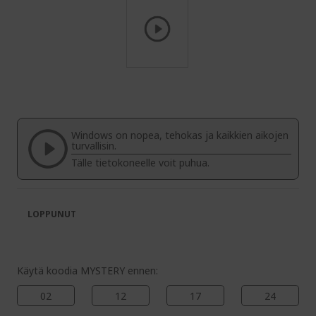
Skip
to
the
beginning
of
Windows on nopea, tehokas ja kaikkien aikojen
the
turvallisin.
images
Tälle tietokoneelle voit puhua.
gallery
LOPPUNUT
Käytä koodia MYSTERY ennen:
02
12
17
23