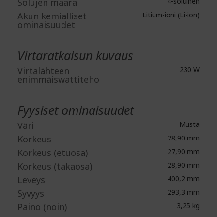
Solujen määrä
4-soluinen
Akun kemialliset
Litium-ioni (Li-ion)
ominaisuudet
Virtaratkaisun kuvaus
Virtalähteen
230 W
enimmäiswattiteho
Fyysiset ominaisuudet
Väri
Musta
Korkeus
28,90 mm
Korkeus (etuosa)
27,90 mm
Korkeus (takaosa)
28,90 mm
Leveys
400,2 mm
Syvyys
293,3 mm
Paino (noin)
3,25 kg