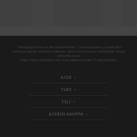
* Päivitysajankohta voi olla laitekohtainen. Ominaisuuksien ja sovellusten
saatavuus saattaa vaihdella alueittain. Jotkin ominaisuudet edellyttävät tiettyä
laitteistoa (katso
https://www.microsoft.com/fi-fi/windows/windows-11-specifications).
ACER
h
i
TUKI
d
h
d
i
TILI
h
e
d
i
n
d
ACERIN KAUPPA
d
e
h
d
n
i
e
d
n
d