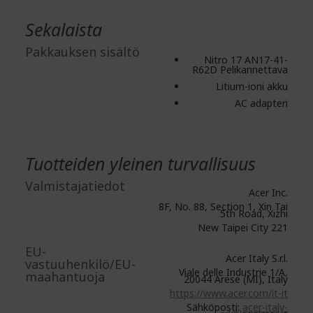
Sekalaista
Pakkauksen sisältö
Nitro 17 AN17-41-
R62D Pelikannettava
Litium-ioni akku
AC adapteri
Tuotteiden yleinen turvallisuus
Valmistajatiedot
Acer Inc.
8F, No. 88, Section 1, Xin Tai
5th Road, Xizhi
New Taipei City 221
EU-
Acer Italy S.r.l.
vastuuhenkilö/EU-
Viale delle Industrie 1/A,
maahantuoja
20044 Arese (MI), Italy
https://www.acer.com/it-it
Sähköposti:
acer-italy-