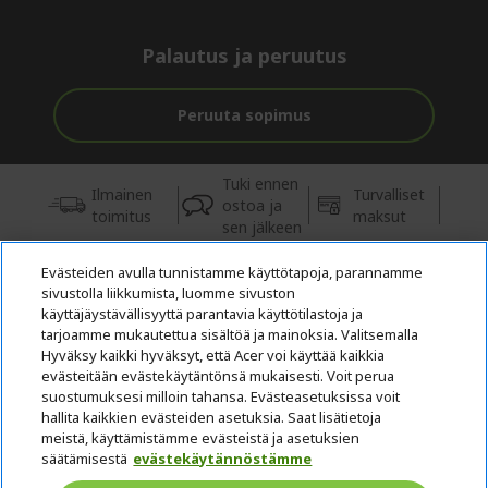
Palautus ja peruutus
Peruuta sopimus
Tuki ennen
Ilmainen
Turvalliset
ostoa ja
toimitus
maksut
sen jälkeen
Evästeiden avulla tunnistamme käyttötapoja, parannamme
© 2026 Acer Inc.
sivustolla liikkumista, luomme sivuston
Tästä kaupasta ostettavien tuotteiden ja palvelujen valtuutettu
käyttäjäystävällisyyttä parantavia käyttötilastoja ja
jälleenmyyjä on CPYou BV.
tarjoamme mukautettua sisältöä ja mainoksia. Valitsemalla
Hyväksy kaikki hyväksyt, että Acer voi käyttää kaikkia
evästeitään evästekäytäntönsä mukaisesti. Voit perua
suostumuksesi milloin tahansa. Evästeasetuksissa voit
hallita kaikkien evästeiden asetuksia. Saat lisätietoja
meistä, käyttämistämme evästeistä ja asetuksien
säätämisestä
evästekäytännöstämme
Suomi