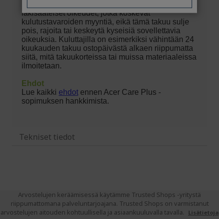
Tekniset tiedot
Arvostelujen keräämisessä käytämme Trusted Shops -yritystä
riippumattomana palveluntarjoajana. Trusted Shops on varmistanut
arvostelujen aitouden kohtuullisella ja asiaankuuluvalla tavalla.
Lisätietoja