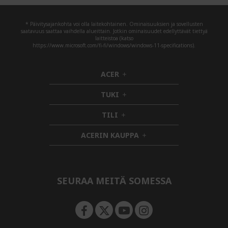
* Päivitysajankohta voi olla laitekohtainen. Ominaisuuksien ja sovellusten
saatavuus saattaa vaihdella alueittain. Jotkin ominaisuudet edellyttävät tiettyä
laitteistoa (katso
https://www.microsoft.com/fi-fi/windows/windows-11-specifications).
ACER
h
i
TUKI
d
h
d
i
TILI
h
e
d
i
n
d
ACERIN KAUPPA
d
e
h
d
n
i
e
d
n
d
e
SEURAA MEITÄ SOMESSA
n