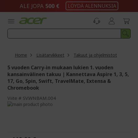
Skip
ALE JOPA
500 €
LÖYDÄ ALENNUKSIA
to
Content
Home
Lisätarvikkeet
Takuut ja ohjelmistot
5 vuoden Carry-in mukaan lukien 1. vuoden
kansainvälinen takuu | Kannettava Aspire 1, 3, 5,
17, Go, Spin, Swift, TravelMate, Extensa &
Chromebook
Viite
SV.WNBAM.004
Skip
to
Skip
the
to
end
the
of
beginning
the
of