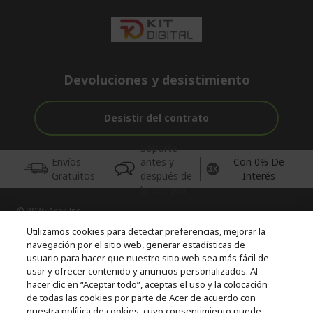
Devoluciones y desistimiento
Desistir del contrato
Soporte
Envíos
antes y
Con 0% De
Gratuitos
después de
Interés
la compra
© 2026 Acer Inc.
CPYou BV es el vendedor y distribuidor autorizado de los
Utilizamos cookies para detectar preferencias, mejorar la
productos y servicios ofrecidos en esta tienda.
navegación por el sitio web, generar estadísticas de
usuario para hacer que nuestro sitio web sea más fácil de
usar y ofrecer contenido y anuncios personalizados. Al
Incluida la aportación para la gestión de RAEES, según RD.
110/2015, inscrita en el RII-AEE Nº 7573; de pilas y baterías, según
hacer clic en “Aceptar todo”, aceptas el uso y la colocación
RD. 106/2008, inscrita en el RII-PYA Nº 2180. Adherida a los
de todas las cookies por parte de Acer de acuerdo con
sistemas integrales de gestión de ecopilas y ecoembes.
nuestra política de cookies, cuyo consentimiento puede