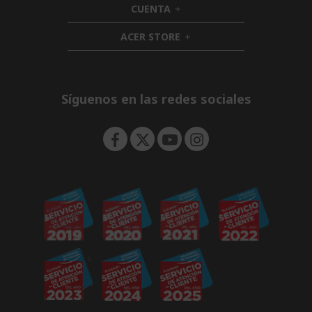
CUENTA
e
h
d
n
i
d
ACER STORE
d
h
e
d
i
n
e
d
n
d
e
Síguenos en las redes sociales
n