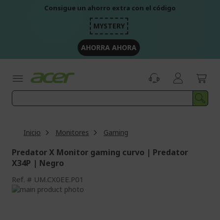
Ir
Consigue un ahorro extra con el código
al
contenido
MYSTERY
AHORRA AHORA
Inicio
Monitores
Gaming
Predator X Monitor gaming curvo | Predator
X34P | Negro
Ref.
UM.CX0EE.P01
Saltar
al
Saltar
final
al
de
comienzo