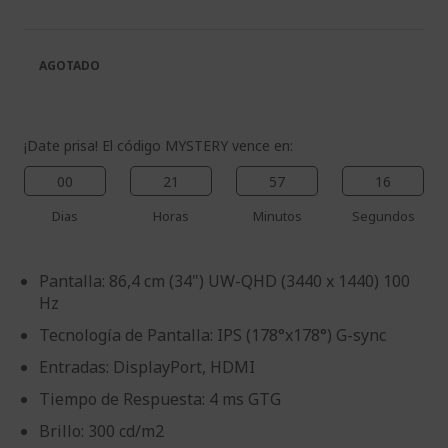
la
de
galería
la
de
galería
AGOTADO
imágenes
de
imágenes
¡Date prisa! El código MYSTERY vence en:
00
21
57
15
Dias
Horas
Minutos
Segundos
Pantalla: 86,4 cm (34") UW-QHD (3440 x 1440) 100
Hz
Tecnología de Pantalla: IPS (178°x178°) G-sync
Entradas: DisplayPort, HDMI
Tiempo de Respuesta: 4 ms GTG
Brillo: 300 cd/m2