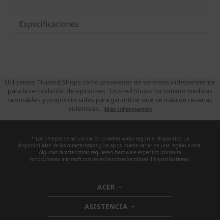
Especificaciones
Utilizamos Trusted Shops como proveedor de servicios independiente
para la recopilación de opiniones. Trusted Shops ha tomado medidas
razonables y proporcionadas para garantizar que se trata de reseñas
auténticas.
Más información
* Los tiempos de actualización pueden variar según el dispositivo. La
disponibilidad de las características y las apps puede variar de una región a otra.
Algunas características requieren hardware específico (consulta
https://www.microsoft.com/es-es/windows/windows-11-specifications).
ACER
h
i
ASISTENCIA
d
h
d
i