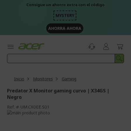
Ir
Consigue un ahorro extra con el código
al
contenido
MYSTERY
AHORRA AHORA
Inicio
Monitores
Gaming
Predator X Monitor gaming curvo | X34GS |
Negro
Ref.
UM.CX0EE.S01
Saltar
al
Saltar
final
al
de
comienzo