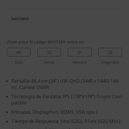
la
de
galería
la
de
galería
AGOTADO
imágenes
de
imágenes
¡Date prisa! El código MYSTERY vence en:
00
22
31
24
Dias
Horas
Minutos
Segundos
Pantalla: 86,4 cm (34") UW-QHD (3440 x 1440) 144
Hz, Curved 1500R
Tecnología de Pantalla: IPS (178°x178°) G-sync Com
patible
Entradas: DisplayPort, HDMI, USB tipo C
Tiempo de Respuesta: 1ms (G2G), 0.5ms (G2G Min.)