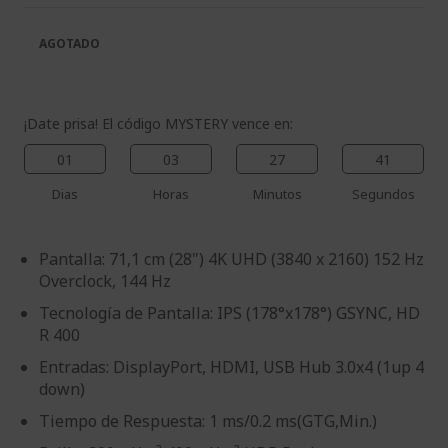
galería
la
de
galería
AGOTADO
imágenes
de
imágenes
¡Date prisa! El código MYSTERY vence en:
01
03
27
39
Dias
Horas
Minutos
Segundos
Pantalla: 71,1 cm (28") 4K UHD (3840 x 2160) 152 Hz
Overclock, 144 Hz
Tecnología de Pantalla: IPS (178°x178°) GSYNC, HD
R 400
Entradas: DisplayPort, HDMI, USB Hub 3.0x4 (1up 4
down)
Tiempo de Respuesta: 1 ms/0.2 ms(GTG,Min.)