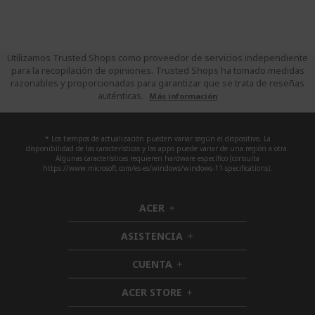
Utilizamos Trusted Shops como proveedor de servicios independiente
para la recopilación de opiniones. Trusted Shops ha tomado medidas
razonables y proporcionadas para garantizar que se trata de reseñas
auténticas.
Más información
* Los tiempos de actualización pueden variar según el dispositivo. La
disponibilidad de las características y las apps puede variar de una región a otra.
Algunas características requieren hardware específico (consulta
https://www.microsoft.com/es-es/windows/windows-11-specifications).
ACER
h
i
ASISTENCIA
d
h
d
i
CUENTA
e
h
d
n
i
d
ACER STORE
d
h
e
d
i
n