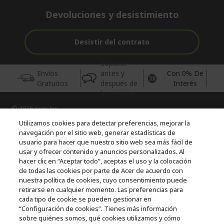
Devoluciones y desistimiento
Desistir del contrato
Soporte
Envíos
antes y
Con 0% De
Gratuitos
después de
Interés
la compra
© 2026 Acer Inc.
CPYou BV es el vendedor y distribuidor autorizado de los
Utilizamos cookies para detectar preferencias, mejorar la
productos y servicios ofrecidos en esta tienda.
navegación por el sitio web, generar estadísticas de
usuario para hacer que nuestro sitio web sea más fácil de
usar y ofrecer contenido y anuncios personalizados. Al
Incluida la aportación para la gestión de RAEES, según RD.
110/2015, inscrita en el RII-AEE Nº 7573; de pilas y baterías, según
hacer clic en “Aceptar todo”, aceptas el uso y la colocación
RD. 106/2008, inscrita en el RII-PYA Nº 2180. Adherida a los
de todas las cookies por parte de Acer de acuerdo con
sistemas integrales de gestión de ecopilas y ecoembes.
nuestra política de cookies, cuyo consentimiento puede
retirarse en cualquier momento. Las preferencias para
cada tipo de cookie se pueden gestionar en
“Configuración de cookies”. Tienes más información
sobre quiénes somos, qué cookies utilizamos y cómo