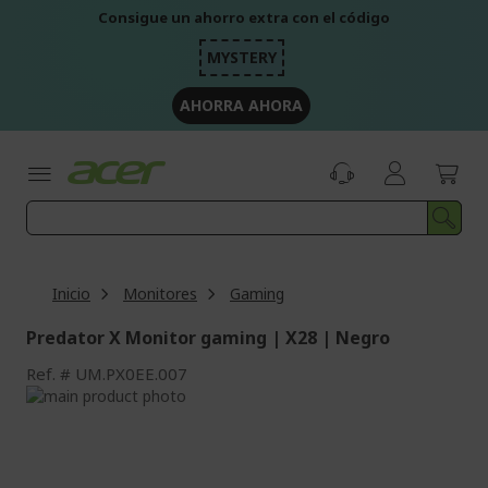
Ir
Consigue un ahorro extra con el código
al
contenido
MYSTERY
AHORRA AHORA
Inicio
Monitores
Gaming
Predator X Monitor gaming | X28 | Negro
Ref.
UM.PX0EE.007
Saltar
al
Saltar
final
al
de
comienzo
la
de