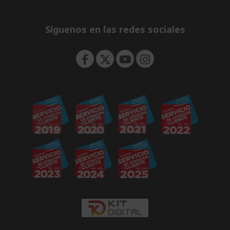
e
d
n
d
e
Síguenos en las redes sociales
n