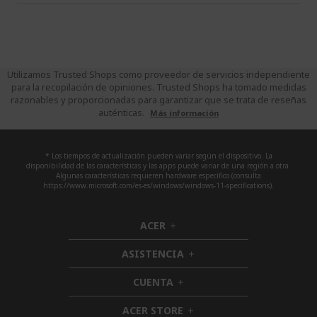
Utilizamos Trusted Shops como proveedor de servicios independiente
para la recopilación de opiniones. Trusted Shops ha tomado medidas
razonables y proporcionadas para garantizar que se trata de reseñas
auténticas.
Más información
* Los tiempos de actualización pueden variar según el dispositivo. La
disponibilidad de las características y las apps puede variar de una región a otra.
Algunas características requieren hardware específico (consulta
https://www.microsoft.com/es-es/windows/windows-11-specifications).
ACER
h
i
ASISTENCIA
d
h
d
i
CUENTA
e
h
d
n
i
d
ACER STORE
d
h
e