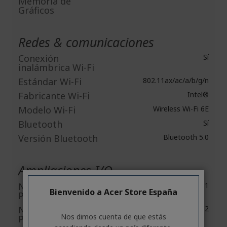
Memoria de
Gráficos
Redes & comunicaciones
Conexión
Sí
inalámbrica Wi-Fi
Estándar Wi-Fi
802.11ax/ac/a/b/g/n
Fabricante Wi-Fi
Intel®
Modelo Wi-Fi
Wireless Wi-Fi 6E
Bluetooth
Sí
Versión Bluetooth
Bluetooth 5.0
Ampliaciones I/O
Número de Ranuras
1
Bienvenido a Acer Store España
PCI Express x1
Número de Ranuras
2
Nos dimos cuenta de que estás
PCI Express x16