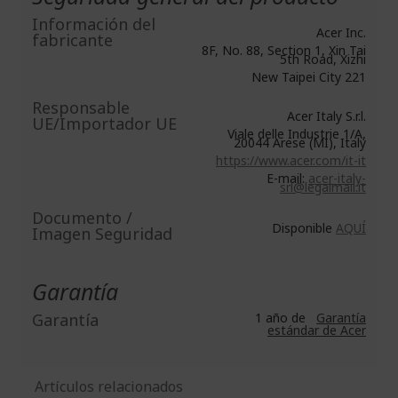
Información del
Acer Inc.
fabricante
8F, No. 88, Section 1, Xin Tai
5th Road, Xizhi
New Taipei City 221
Responsable
Acer Italy S.r.l.
UE/Importador UE
Viale delle Industrie 1/A,
20044 Arese (MI), Italy
https://www.acer.com/it-it
E-mail:
acer-italy-
srl@legalmail.it
Documento /
Disponible
AQUÍ
Imagen Seguridad
Garantía
Garantía
1 año de
Garantía
estándar de Acer
Artículos relacionados