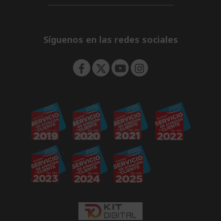
d
i
n
e
d
n
d
e
Síguenos en las redes sociales
n