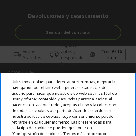
Devoluciones y desistimiento
Desistir del contrato
Soporte
Envíos
antes y
Con 0% De
Gratuitos
después de
Interés
la compra
© 2026 Acer Inc.
CPYou BV es el vendedor y distribuidor autorizado de los
Utilizamos cookies para detectar preferencias, mejorar la
productos y servicios ofrecidos en esta tienda.
navegación por el sitio web, generar estadísticas de
usuario para hacer que nuestro sitio web sea más fácil de
usar y ofrecer contenido y anuncios personalizados. Al
Incluida la aportación para la gestión de RAEES, según RD.
110/2015, inscrita en el RII-AEE Nº 7573; de pilas y baterías, según
hacer clic en “Aceptar todo”, aceptas el uso y la colocación
RD. 106/2008, inscrita en el RII-PYA Nº 2180. Adherida a los
de todas las cookies por parte de Acer de acuerdo con
sistemas integrales de gestión de ecopilas y ecoembes.
nuestra política de cookies, cuyo consentimiento puede
retirarse en cualquier momento. Las preferencias para
cada tipo de cookie se pueden gestionar en
“Configuración de cookies”. Tienes más información