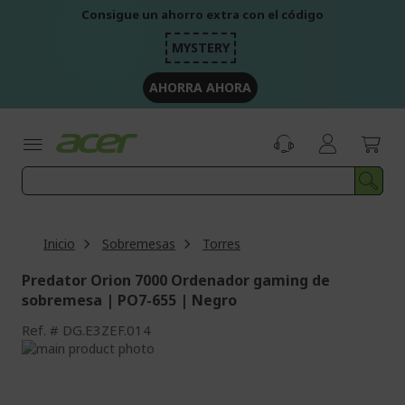
Ir
Consigue un ahorro extra con el código
al
contenido
MYSTERY
AHORRA AHORA
Inicio
Sobremesas
Torres
Predator Orion 7000 Ordenador gaming de
sobremesa | PO7-655 | Negro
Ref.
DG.E3ZEF.014
Saltar
al
Saltar
final
al
de
comienzo