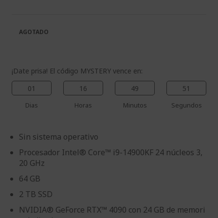
la
de
galería
la
de
galería
AGOTADO
imágenes
de
imágenes
¡Date prisa! El código MYSTERY vence en:
01
16
49
51
Dias
Horas
Minutos
Segundos
Sin sistema operativo
Procesador Intel® Core™ i9-14900KF​ 24 núcleos 3,
20 GHz
64 GB
2 TB SSD
NVIDIA® GeForce RTX™ 4090 con 24 GB de memori