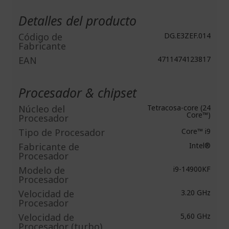
Información
Detalles del producto
Código de
DG.E3ZEF.014
Fabricante
EAN
4711474123817
Procesador & chipset
Núcleo del
Tetracosa-core (24
Core™)
Procesador
Tipo de Procesador
Core™ i9
Fabricante de
Intel®
Procesador
Modelo de
i9-14900KF
Procesador
Velocidad de
3.20 GHz
Procesador
Velocidad de
5,60 GHz
Procesador (turbo)