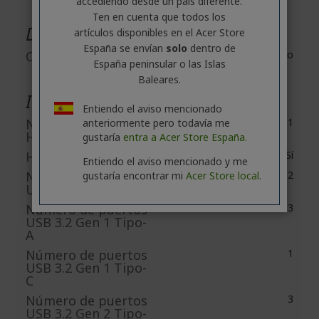
accediendo desde un país diferente.
Ten en cuenta que todos los
Dispositivos incorporados
artículos disponibles en el Acer Store
España se envían
solo
dentro de
Cámara Web
No
España peninsular o las Islas
Baleares.
Interfaces/puertos
Entiendo el aviso mencionado
Número de puertos
1
anteriormente pero todavía me
HDMI
gustaría
entra a Acer Store España.
HDMI
Sí
Entiendo el aviso mencionado y me
Número de puertos
2
gustaría encontrar mi
Acer Store local.
USB 2.0
Número de puertos
3
USB 3.2 Gen 1 Tipo-
A
Número de puertos
1
USB 3.2 Gen 1 Tipo-
C
Número de puertos
3
USB 3.2 Gen 2 Tipo-