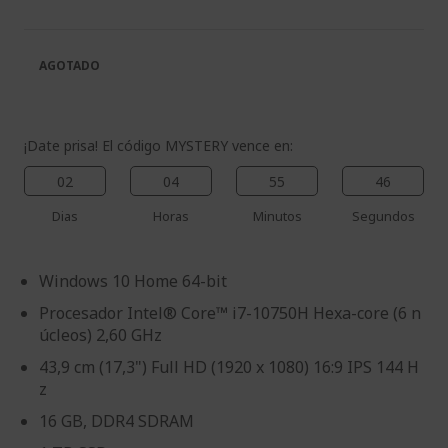
la
de
galería
la
de
galería
AGOTADO
imágenes
de
imágenes
¡Date prisa! El código MYSTERY vence en:
02
04
55
45
Dias
Horas
Minutos
Segundos
Windows 10 Home 64-bit
Procesador Intel® Core™ i7-10750H Hexa-core (6 n
úcleos) 2,60 GHz
43,9 cm (17,3") Full HD (1920 x 1080) 16:9 IPS 144 H
z
16 GB, DDR4 SDRAM