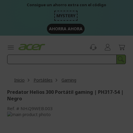
Ir
Consigue un ahorro extra con el código
al
contenido
MYSTERY
AHORRA AHORA
Inicio
Portátiles
Gaming
Predator Helios 300 Portátil gaming | PH317-54 |
Negro
Ref.
NH.Q9WEB.003
Saltar
al
Saltar
final
al
de
comienzo