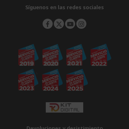
e
Síguenos en las redes sociales
n
Devoluciones y desistimiento