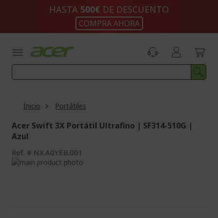
Ir
HASTA
500€
DE DESCUENTO
al
COMPRA AHORA
contenido
Inicio
Portátiles
Acer Swift 3X Portátil Ultrafino | SF314-510G |
Azul
Ref.
NX.A0YEB.001
Saltar
al
Saltar
final
al
de
comienzo
la
de
galería
la