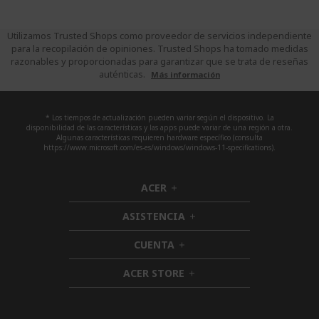
Utilizamos Trusted Shops como proveedor de servicios independiente
para la recopilación de opiniones. Trusted Shops ha tomado medidas
razonables y proporcionadas para garantizar que se trata de reseñas
auténticas.
Más información
* Los tiempos de actualización pueden variar según el dispositivo. La
disponibilidad de las características y las apps puede variar de una región a otra.
Algunas características requieren hardware específico (consulta
https://www.microsoft.com/es-es/windows/windows-11-specifications).
ACER
h
i
ASISTENCIA
d
h
d
i
CUENTA
e
h
d
n
i
d
ACER STORE
d
h
e
d
i
n
e
d
n
d