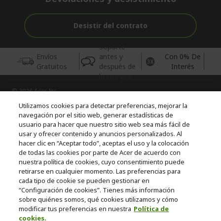
Desistir del contrato
Soporte
Envíos
antes y
Con 0% De
Gratuitos
después de
Interés
la compra
© 2026 Acer Inc.
CPYou BV es el vendedor y distribuidor autorizado de los
Utilizamos cookies para detectar preferencias, mejorar la
productos y servicios ofrecidos en esta tienda.
navegación por el sitio web, generar estadísticas de
usuario para hacer que nuestro sitio web sea más fácil de
usar y ofrecer contenido y anuncios personalizados. Al
Incluida la aportación para la gestión de RAEES, según RD.
110/2015, inscrita en el RII-AEE Nº 7573; de pilas y baterías, según
hacer clic en “Aceptar todo”, aceptas el uso y la colocación
RD. 106/2008, inscrita en el RII-PYA Nº 2180. Adherida a los
de todas las cookies por parte de Acer de acuerdo con
sistemas integrales de gestión de ecopilas y ecoembes.
nuestra política de cookies, cuyo consentimiento puede
retirarse en cualquier momento. Las preferencias para
cada tipo de cookie se pueden gestionar en
“Configuración de cookies”. Tienes más información
sobre quiénes somos, qué cookies utilizamos y cómo
modificar tus preferencias en nuestra
Política de
cookies.