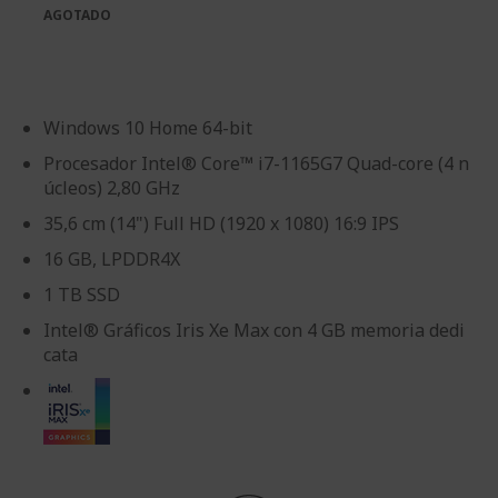
de
galería
AGOTADO
imágenes
de
imágenes
Windows 10 Home 64-bit
Procesador Intel® Core™ i7-1165G7 Quad-core (4 n
úcleos) 2,80 GHz
35,6 cm (14") Full HD (1920 x 1080) 16:9 IPS
16 GB, LPDDR4X
1 TB SSD
Intel® Gráficos Iris Xe Max con 4 GB memoria dedi
cata