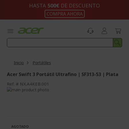
Ir
HASTA
500€
DE DESCUENTO
al
COMPRA AHORA
contenido
Inicio
Portátiles
Acer Swift 3 Portátil Ultrafino | SF313-53 | Plata
Ref.
NX.A4KEB.001
Saltar
al
Saltar
final
al
de
comienzo
la
de
galería
la
de
galería
AGOTADO