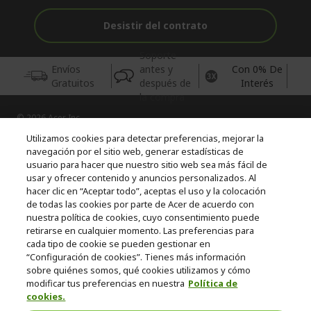
Desistir del contrato
Soporte
Envíos
antes y
Con 0% De
Gratuitos
después de
Interés
la compra
© 2026 Acer Inc.
CPYou BV es el vendedor y distribuidor autorizado de los
Utilizamos cookies para detectar preferencias, mejorar la
productos y servicios ofrecidos en esta tienda.
navegación por el sitio web, generar estadísticas de
usuario para hacer que nuestro sitio web sea más fácil de
usar y ofrecer contenido y anuncios personalizados. Al
Incluida la aportación para la gestión de RAEES, según RD.
110/2015, inscrita en el RII-AEE Nº 7573; de pilas y baterías, según
hacer clic en “Aceptar todo”, aceptas el uso y la colocación
RD. 106/2008, inscrita en el RII-PYA Nº 2180. Adherida a los
de todas las cookies por parte de Acer de acuerdo con
sistemas integrales de gestión de ecopilas y ecoembes.
nuestra política de cookies, cuyo consentimiento puede
retirarse en cualquier momento. Las preferencias para
cada tipo de cookie se pueden gestionar en
“Configuración de cookies”. Tienes más información
sobre quiénes somos, qué cookies utilizamos y cómo
modificar tus preferencias en nuestra
Política de
cookies.