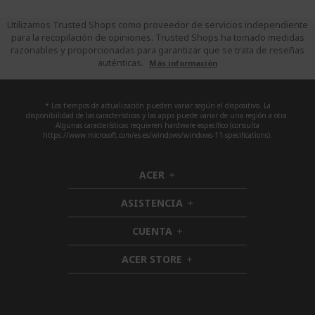
Utilizamos Trusted Shops como proveedor de servicios independiente
para la recopilación de opiniones. Trusted Shops ha tomado medidas
razonables y proporcionadas para garantizar que se trata de reseñas
auténticas.
Más información
* Los tiempos de actualización pueden variar según el dispositivo. La
disponibilidad de las características y las apps puede variar de una región a otra.
Algunas características requieren hardware específico (consulta
https://www.microsoft.com/es-es/windows/windows-11-specifications).
ACER
h
i
ASISTENCIA
d
h
d
i
CUENTA
e
h
d
n
i
d
ACER STORE
d
h
e
d
i
n
e
d
n
d