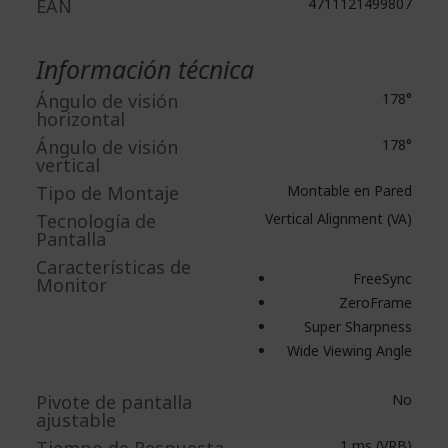
EAN
4711121499807
Información técnica
Ángulo de visión
178°
horizontal
Ángulo de visión
178°
vertical
Tipo de Montaje
Montable en Pared
Tecnología de
Vertical Alignment (VA)
Pantalla
Caracterí­sticas de
FreeSync
Monitor
ZeroFrame
Super Sharpness
Wide Viewing Angle
Pivote de pantalla
No
ajustable
1 ms (VRB)