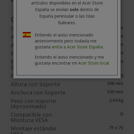
energética
artículos disponibles en el Acer Store
España se envían
solo
dentro de
España peninsular o las Islas
Características físicas
Baleares.
Color
Negro
Entiendo el aviso mencionado
Altura
320 mm
anteriormente pero todavía me
Anchura
539 mm
gustaría
entra a Acer Store España.
Profundidad
41 mm
Entiendo el aviso mencionado y me
Profundidad con
189 mm
gustaría encontrar mi
Acer Store local.
Soporte
Peso (Aproximado)
2,39 kg
Altura con Soporte
398 mm
Anchura con Soporte
539 mm
Peso con soporte
2,64 kg
(Aproximado)
Compatible con
Sí
Montura VESA
Montaje estándar
75 x 75
VESA