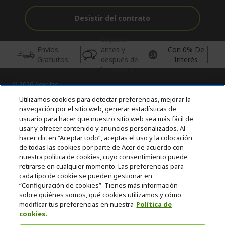
Desistir del contrato
Soporte
Envíos
antes y
Con 0% De
Gratuitos
después de
Interés
la compra
© 2026 Acer Inc.
CPYou BV es el vendedor y distribuidor autorizado de los
Utilizamos cookies para detectar preferencias, mejorar la
productos y servicios ofrecidos en esta tienda.
navegación por el sitio web, generar estadísticas de
usuario para hacer que nuestro sitio web sea más fácil de
usar y ofrecer contenido y anuncios personalizados. Al
Incluida la aportación para la gestión de RAEES, según RD.
hacer clic en “Aceptar todo”, aceptas el uso y la colocación
110/2015, inscrita en el RII-AEE Nº 7573; de pilas y baterías, según
RD. 106/2008, inscrita en el RII-PYA Nº 2180. Adherida a los
de todas las cookies por parte de Acer de acuerdo con
sistemas integrales de gestión de ecopilas y ecoembes.
nuestra política de cookies, cuyo consentimiento puede
retirarse en cualquier momento. Las preferencias para
cada tipo de cookie se pueden gestionar en
“Configuración de cookies”. Tienes más información
sobre quiénes somos, qué cookies utilizamos y cómo
modificar tus preferencias en nuestra
Política de
cookies.