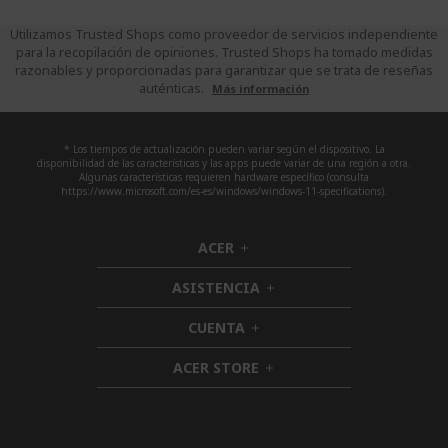
Utilizamos Trusted Shops como proveedor de servicios independiente
para la recopilación de opiniones. Trusted Shops ha tomado medidas
razonables y proporcionadas para garantizar que se trata de reseñas
auténticas.
Más información
* Los tiempos de actualización pueden variar según el dispositivo. La
disponibilidad de las características y las apps puede variar de una región a otra.
Algunas características requieren hardware específico (consulta
https://www.microsoft.com/es-es/windows/windows-11-specifications).
ACER
h
i
ASISTENCIA
d
h
d
i
CUENTA
e
h
d
n
i
d
ACER STORE
d
h
e
d
i
n
e
d
n
d