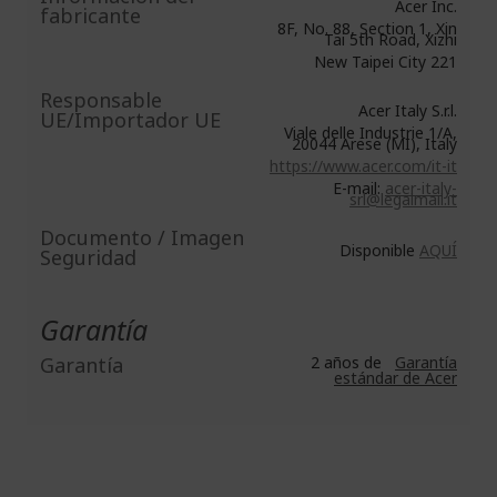
Acer Inc.
fabricante
8F, No. 88, Section 1, Xin
Tai 5th Road, Xizhi
New Taipei City 221
Responsable
Acer Italy S.r.l.
UE/Importador UE
Viale delle Industrie 1/A,
20044 Arese (MI), Italy
https://www.acer.com/it-it
E-mail:
acer-italy-
srl@legalmail.it
Documento / Imagen
Disponible
AQUÍ
Seguridad
Garantía
Garantía
2 años de
Garantía
estándar de Acer