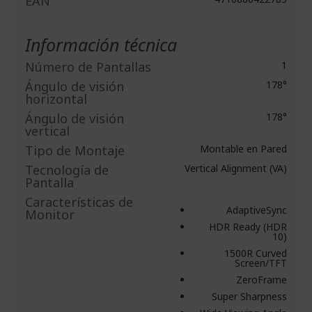
EAN
Información técnica
Número de Pantallas
1
Ángulo de visión
178°
horizontal
Ángulo de visión
178°
vertical
Tipo de Montaje
Montable en Pared
Tecnología de
Vertical Alignment (VA)
Pantalla
Caracterí­sticas de
AdaptiveSync
Monitor
HDR Ready (HDR
10)
1500R Curved
Screen/TFT
ZeroFrame
Super Sharpness