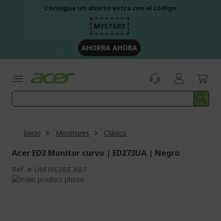
Ir
Consigue un ahorro extra con el código
al
contenido
MYSTERY
AHORRA AHORA
Inicio
Monitores
Clásico
Acer ED3 Monitor curvo | ED273UA | Negro
Ref.
UM.HE3EE.A07
Saltar
al
Saltar
final
al
de
comienzo
la
de