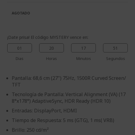
galería
la
de
galería
AGOTADO
imágenes
de
imágenes
¡Date prisa! El código MYSTERY vence en:
01
20
17
50
Dias
Horas
Minutos
Segundos
Pantalla: 68,6 cm (27") 75Hz, 1500R Curved Screen/
TFT
Tecnología de Pantalla: Vertical Alignment (VA) (17
8°x178°) AdaptiveSync, HDR Ready (HDR 10)
Entradas: DisplayPort, HDMI
Tiempo de Respuesta: 5 ms (GTG), 1 ms( VRB)
Brillo: 250 cd/m²