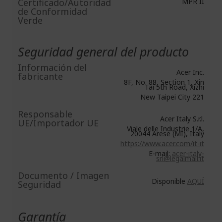
Certificado/Autoridad
MPR II
de Conformidad
Verde
Seguridad general del producto
Información del
Acer Inc.
fabricante
8F, No. 88, Section 1, Xin
Tai 5th Road, Xizhi
New Taipei City 221
Responsable
Acer Italy S.r.l.
UE/Importador UE
Viale delle Industrie 1/A,
20044 Arese (MI), Italy
https://www.acer.com/it-it
E-mail:
acer-italy-
srl@legalmail.it
Documento / Imagen
Disponible
AQUÍ
Seguridad
Garantía