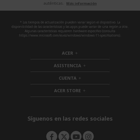
auténticas.
Más información
* Los tiempos de actualización pueden variar según el dispositivo. La
disponibilidad de las características y las apps puede variar de una región a otra.
Algunas características requieren hardware específico (consulta
https://www.microsoft.com/es-es/windows/windows-11-specifications).
ACER
h
i
ASISTENCIA
d
h
d
i
CUENTA
e
h
d
n
i
d
ACER STORE
d
h
e
d
i
n
e
d
n
d
e
Síguenos en las redes sociales
n