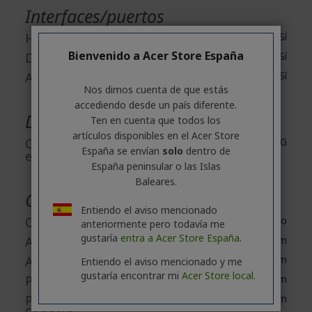
Interfaces/puertos
HDMI
Sí
Bienvenido a Acer Store España
DisplayPort
Sí
Auricular
Sí
Nos dimos cuenta de que estás
accediendo desde un país diferente.
Descripción de alimentación
Ten en cuenta que todos los
artículos disponibles en el Acer Store
Clase de eficiencia
G
España se envían
solo
dentro de
energética
España peninsular o las Islas
Baleares.
Características físicas
Entiendo el aviso mencionado
Color
Negro
anteriormente pero todavía me
gustaría
entra a Acer Store España.
Altura
363 mm
Anchura
611 mm
Entiendo el aviso mencionado y me
gustaría encontrar mi
Acer Store local.
Profundidad
76 mm
Profundidad con
196 mm