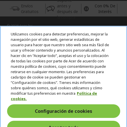
Soporte
Envíos
antes y
Con 0% De
Gratuitos
después de
Interés
la compra
© 2026 Acer Inc.
CPYou BV es el vendedor y distribuidor autorizado de los
Utilizamos cookies para detectar preferencias, mejorar la
productos y servicios ofrecidos en esta tienda.
navegación por el sitio web, generar estadísticas de
usuario para hacer que nuestro sitio web sea más fácil de
usar y ofrecer contenido y anuncios personalizados. Al
Incluida la aportación para la gestión de RAEES, según RD.
110/2015, inscrita en el RII-AEE Nº 7573; de pilas y baterías, según
hacer clic en “Aceptar todo”, aceptas el uso y la colocación
RD. 106/2008, inscrita en el RII-PYA Nº 2180. Adherida a los
de todas las cookies por parte de Acer de acuerdo con
sistemas integrales de gestión de ecopilas y ecoembes.
nuestra política de cookies, cuyo consentimiento puede
retirarse en cualquier momento. Las preferencias para
cada tipo de cookie se pueden gestionar en
“Configuración de cookies”. Tienes más información
sobre quiénes somos, qué cookies utilizamos y cómo
modificar tus preferencias en nuestra
Política de
cookies.
España
Configuración de cookies