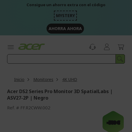
Ir
Consigue un ahorro extra con el código
al
contenido
MYSTERY
AHORRA AHORA
Inicio
Monitores
4K UHD
Acer DS2 Series Pro Monitor 3D SpatialLabs |
ASV27-2P | Negro
Ref.
FF.R2CWW.002
Saltar
al
-500 €
final
de