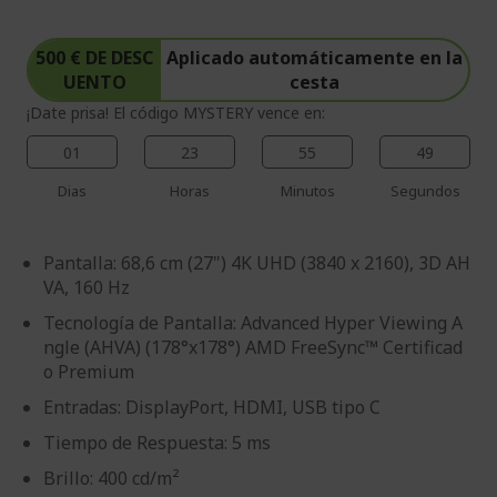
500 € DE DESC
Aplicado automáticamente en la
UENTO
cesta
¡Date prisa! El código MYSTERY vence en:
01
23
55
49
Dias
Horas
Minutos
Segundos
Pantalla: 68,6 cm (27") 4K UHD (3840 x 2160), 3D AH
VA, 160 Hz
Tecnología de Pantalla: Advanced Hyper Viewing A
ngle (AHVA) (178°x178°) AMD FreeSync™ Certificad
o Premium
Entradas: DisplayPort, HDMI, USB tipo C
Tiempo de Respuesta: 5 ms
Brillo: 400 cd/m²