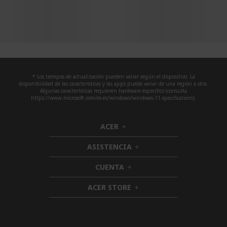
* Los tiempos de actualización pueden variar según el dispositivo. La
disponibilidad de las características y las apps puede variar de una región a otra.
Algunas características requieren hardware específico (consulta
https://www.microsoft.com/es-es/windows/windows-11-specifications).
ACER
h
i
ASISTENCIA
d
h
d
i
CUENTA
e
h
d
n
i
d
ACER STORE
d
h
e
d
i
n
e
d
n
d