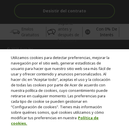
Desistir del contrato
Soporte
Envíos
antes y
Con 0% De
Gratuitos
después de
Interés
la compra
© 2026 Acer Inc.
CPYou BV es el vendedor y distribuidor autorizado de los
Utilizamos cookies para detectar preferencias, mejorar la
productos y servicios ofrecidos en esta tienda.
navegación por el sitio web, generar estadísticas de
usuario para hacer que nuestro sitio web sea más fácil de
usar y ofrecer contenido y anuncios personalizados. Al
Incluida la aportación para la gestión de RAEES, según RD.
hacer clic en “Aceptar todo”, aceptas el uso y la colocación
110/2015, inscrita en el RII-AEE Nº 7573; de pilas y baterías, según
RD. 106/2008, inscrita en el RII-PYA Nº 2180. Adherida a los
de todas las cookies por parte de Acer de acuerdo con
sistemas integrales de gestión de ecopilas y ecoembes.
nuestra política de cookies, cuyo consentimiento puede
retirarse en cualquier momento. Las preferencias para
cada tipo de cookie se pueden gestionar en
“Configuración de cookies”. Tienes más información
sobre quiénes somos, qué cookies utilizamos y cómo
modificar tus preferencias en nuestra
Política de
cookies.