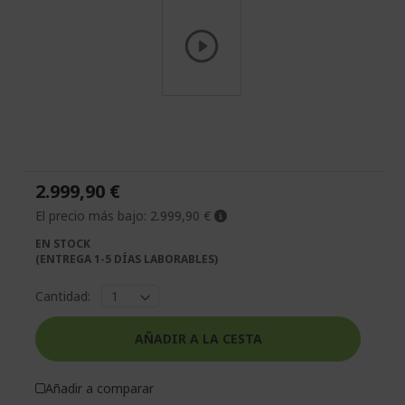
Saltar
al
comienzo
de
la
2.999,90 €
galería
de
El precio más bajo:
2.999,90 €
imágenes
EN STOCK
(ENTREGA 1-5 DÍAS LABORABLES)
Cantidad:
AÑADIR A LA CESTA
Añadir a comparar