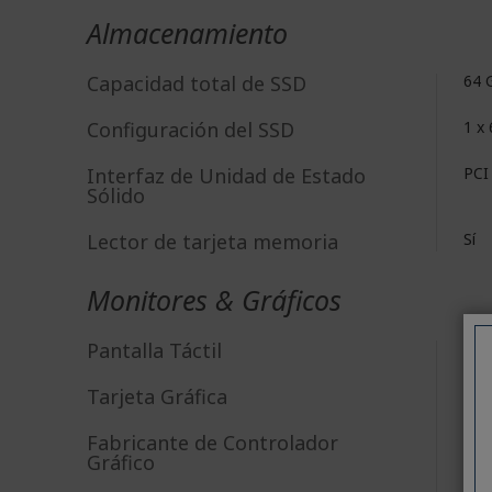
Almacenamiento
Capacidad total de SSD
64
Configuración del SSD
1 x
Interfaz de Unidad de Estado
PCI
Sólido
Lector de tarjeta memoria
Sí
Monitores & Gráficos
Pantalla Táctil
No
Tarjeta Gráfica​
UHD
Fabricante de Controlador
Int
Gráfico