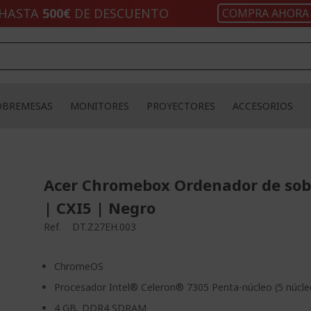
HASTA
500€
DE DESCUENTO
COMPRA AHORA
OBREMESAS
MONITORES
PROYECTORES
ACCESORIOS
Acer Chromebox Ordenador de so
| CXI5 | Negro
Ref.
DT.Z27EH.003
ChromeOS
Procesador Intel® Celeron® 7305 Penta-núcleo (5 núcle
4 GB, DDR4 SDRAM