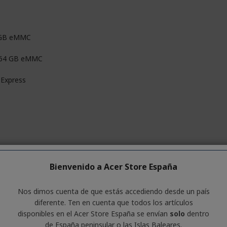
 GB eMMC
 64 GB eMMC
 Express
Bienvenido a Acer Store España
 Graphics
Nos dimos cuenta de que estás accediendo desde un país
diferente. Ten en cuenta que todos los artículos
el®
disponibles en el Acer Store España se envían
solo
dentro
de España peninsular o las Islas Baleares.