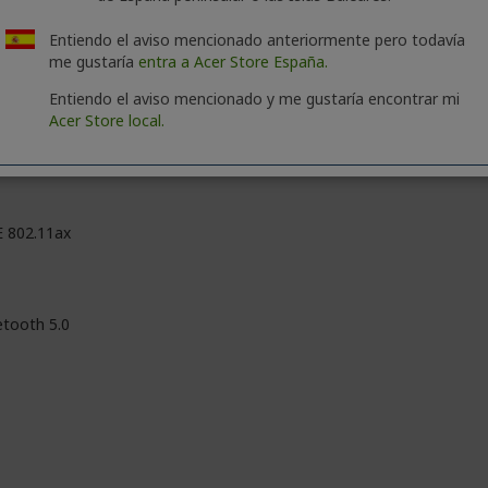
partida
Entiendo el aviso mencionado anteriormente pero todavía
R4 SDRAM
me gustaría
entra a Acer Store España.
Entiendo el aviso mencionado y me gustaría encontrar mi
Acer Store local.
E 802.11ax
etooth 5.0