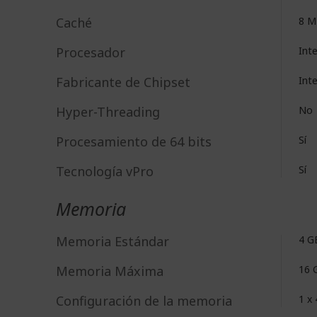
Caché
8 
Procesador
Int
Fabricante de Chipset
Int
Hyper-Threading
No
Procesamiento de 64 bits
Sí
Tecnología vPro
Sí
Memoria
Memoria Estándar
4 G
Memoria Máxima
16 
Configuración de la memoria
1 x