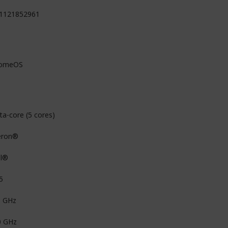
1121852961
romeOS
ta-core (5 cores)
eron®
el®
5
0 GHz
0 GHz