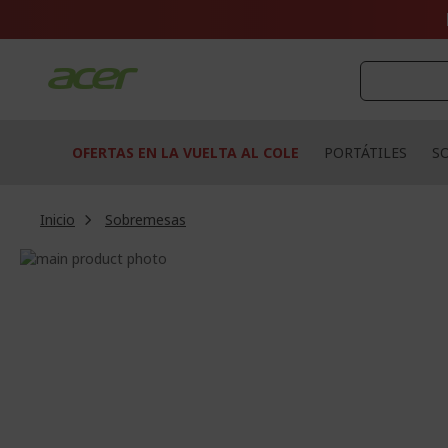
Ir
al
contenido
OFERTAS EN LA VUELTA AL COLE
PORTÁTILES
S
Inicio
Sobremesas
Saltar
al
Saltar
final
al
de
comienzo
la
de
galería
la
de
galería
imágenes
de
imágenes