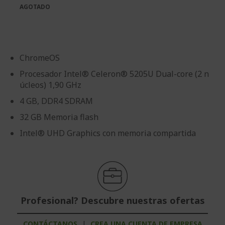
de
galería
AGOTADO
imágenes
de
imágenes
ChromeOS
Procesador Intel® Celeron® 5205U Dual-core (2 n
úcleos) 1,90 GHz
4 GB, DDR4 SDRAM
32 GB Memoria flash
Intel® UHD Graphics con memoria compartida
Profesional? Descubre nuestras ofertas
CONTÁCTANOS
|
CREA UNA CUENTA DE EMPRESA