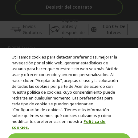
Desistir del contrato
Soporte
Envíos
antes y
Con 0% De
Gratuitos
después de
Interés
la compra
© 2026 Acer Inc.
CPYou BV es el vendedor y distribuidor autorizado de los
Utilizamos cookies para detectar preferencias, mejorar la
productos y servicios ofrecidos en esta tienda.
navegación por el sitio web, generar estadísticas de
usuario para hacer que nuestro sitio web sea más fácil de
usar y ofrecer contenido y anuncios personalizados. Al
Incluida la aportación para la gestión de RAEES, según RD.
110/2015, inscrita en el RII-AEE Nº 7573; de pilas y baterías, según
hacer clic en “Aceptar todo”, aceptas el uso y la colocación
RD. 106/2008, inscrita en el RII-PYA Nº 2180. Adherida a los
de todas las cookies por parte de Acer de acuerdo con
sistemas integrales de gestión de ecopilas y ecoembes.
nuestra política de cookies, cuyo consentimiento puede
retirarse en cualquier momento. Las preferencias para
cada tipo de cookie se pueden gestionar en
“Configuración de cookies”. Tienes más información
sobre quiénes somos, qué cookies utilizamos y cómo
modificar tus preferencias en nuestra
Política de
cookies.
España