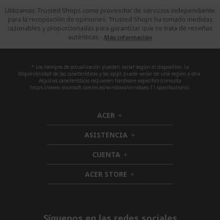
Utilizamos Trusted Shops como proveedor de servicios independiente
para la recopilación de opiniones. Trusted Shops ha tomado medidas
razonables y proporcionadas para garantizar que se trata de reseñas
auténticas.
Más información
* Los tiempos de actualización pueden variar según el dispositivo. La
disponibilidad de las características y las apps puede variar de una región a otra.
Algunas características requieren hardware específico (consulta
https://www.microsoft.com/es-es/windows/windows-11-specifications).
ACER
h
i
ASISTENCIA
d
h
d
i
CUENTA
e
h
d
n
i
d
ACER STORE
d
h
e
d
i
n
e
d
n
d
e
Síguenos en las redes sociales