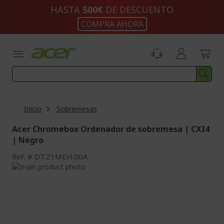
Ir
HASTA
500€
DE DESCUENTO
al
COMPRA AHORA
contenido
Inicio
Sobremesas
Acer Chromebox Ordenador de sobremesa | CXI4
| Negro
Ref.
DT.Z1MEH.00A
Saltar
al
Saltar
final
al
de
comienzo
la
de
galería
la