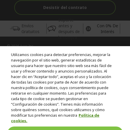
Desistir del contrato
Soporte
Envíos
antes y
Con 0% De
Gratuitos
después de
Interés
la compra
© 2026 Acer Inc.
CPYou BV es el vendedor y distribuidor autorizado de los
Utilizamos cookies para detectar preferencias, mejorar la
productos y servicios ofrecidos en esta tienda.
navegación por el sitio web, generar estadísticas de
usuario para hacer que nuestro sitio web sea más fácil de
usar y ofrecer contenido y anuncios personalizados. Al
Incluida la aportación para la gestión de RAEES, según RD.
110/2015, inscrita en el RII-AEE Nº 7573; de pilas y baterías, según
hacer clic en “Aceptar todo”, aceptas el uso y la colocación
RD. 106/2008, inscrita en el RII-PYA Nº 2180. Adherida a los
de todas las cookies por parte de Acer de acuerdo con
sistemas integrales de gestión de ecopilas y ecoembes.
nuestra política de cookies, cuyo consentimiento puede
retirarse en cualquier momento. Las preferencias para
cada tipo de cookie se pueden gestionar en
“Configuración de cookies”. Tienes más información
sobre quiénes somos, qué cookies utilizamos y cómo
modificar tus preferencias en nuestra
Política de
cookies.
España