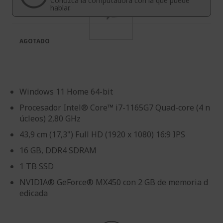
Conozca la computadora con la que puede
imágenes
de
hablar.
imágenes
AGOTADO
Windows 11 Home 64-bit
Procesador Intel® Core™ i7-1165G7 Quad-core (4 n
úcleos) 2,80 GHz
43,9 cm (17,3") Full HD (1920 x 1080) 16:9 IPS
16 GB, DDR4 SDRAM
1 TB SSD
NVIDIA® GeForce® MX450 con 2 GB de memoria d
edicada