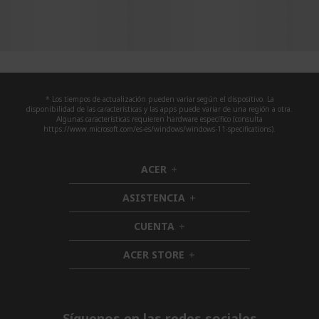
* Los tiempos de actualización pueden variar según el dispositivo. La
disponibilidad de las características y las apps puede variar de una región a otra.
Algunas características requieren hardware específico (consulta
https://www.microsoft.com/es-es/windows/windows-11-specifications).
ACER
h
i
ASISTENCIA
d
h
d
i
CUENTA
e
h
d
n
i
d
ACER STORE
d
h
e
d
i
n
e
d
n
d
e
Síguenos en las redes sociales