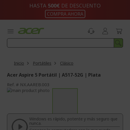
Ir
HASTA
500€
DE DESCUENTO
al
COMPRA AHORA
contenido
Inicio
Portátiles
Clásico
Acer Aspire 5 Portátil | A517-52G | Plata
Ref.
NX.AAREB.003
Saltar
al
Saltar
final
al
de
comienzo
la
de
Windows es rápido, potente y más seguro que
galería
la
nunca.
de
galería