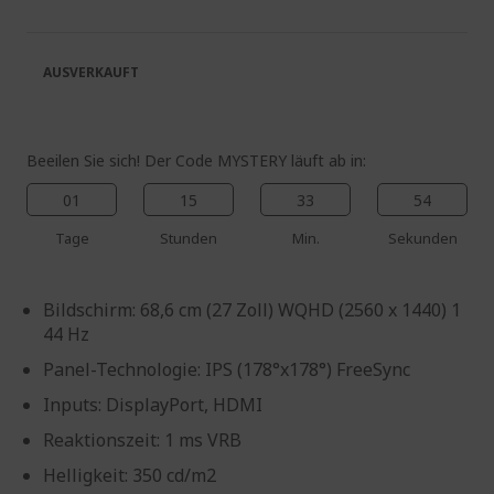
springen
Bildgalerie
springen
AUSVERKAUFT
Beeilen Sie sich! Der Code MYSTERY läuft ab in:
01
15
33
54
Tage
Stunden
Min.
Sekunden
Bildschirm: 68,6 cm (27 Zoll) WQHD (2560 x 1440) 1
44 Hz
Panel-Technologie: IPS (178°x178°) FreeSync
Inputs: DisplayPort, HDMI
Reaktionszeit: 1 ms VRB
Helligkeit: 350 cd/m2