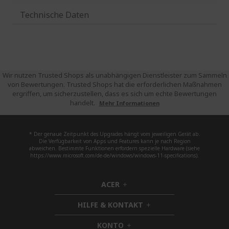
Technische Daten
Wir nutzen Trusted Shops als unabhängigen Dienstleister zum Sammeln
von Bewertungen. Trusted Shops hat die erforderlichen Maßnahmen
ergriffen, um sicherzustellen, dass es sich um echte Bewertungen
handelt.
Mehr Informationen
* Der genaue Zeitpunkt des Upgrades hängt vom jeweiligen Gerät ab.
Die Verfügbarkeit von Apps und Features kann je nach Region
abweichen. Bestimmte Funktionen erfordern spezielle Hardware (siehe
https://www.microsoft.com/de-de/windows/windows-11-specifications).
ACER
h
i
HILFE & KONTAKT
d
h
d
i
KONTO
e
h
d