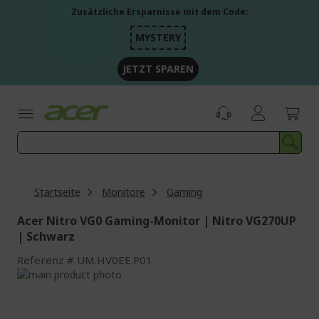
Zum
Zusätzliche Ersparnisse mit dem Code:
Inhalt
springen
MYSTERY
JETZT SPAREN
Startseite
Monitore
Gaming
Acer Nitro VG0 Gaming-Monitor | Nitro VG270UP
| Schwarz
Referenz
UM.HV0EE.P01
Zum
Ende
Zum
der
Anfang
Bildgalerie
der