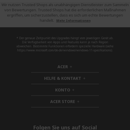
Wir nutzen Trusted Shops als unabhängigen Dienstleister zum Sammeln
von Bewertungen. Trusted Shops hat die erforderlichen Maßnahmen
ergriffen, um sicherzustellen, dass es sich um echte Bewertungen
handelt.
Mehr Informationen
* Der genaue Zeitpunkt des Upgrades hängt vom jeweiligen Gerät ab.
Die Verfügbarkeit von Apps und Features kann je nach Region
abweichen. Bestimmte Funktionen erfordern spezielle Hardware (siehe
https://www.microsoft.com/de-de/windows/windows-11-specifications).
ACER
h
i
HILFE & KONTAKT
d
h
d
i
KONTO
e
h
d
n
i
d
ACER STORE
d
h
e
d
i
n
e
d
n
d
e
Folgen Sie uns auf Social