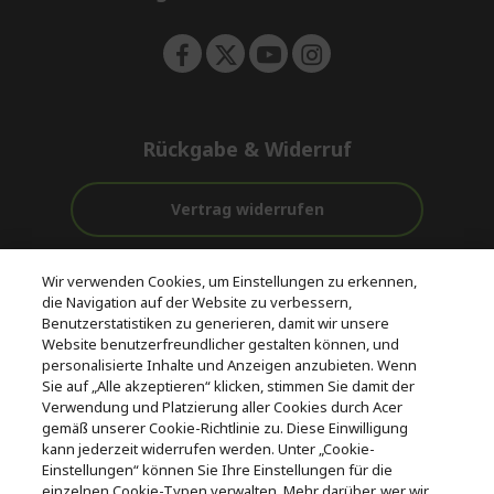
n
Rückgabe & Widerruf
Vertrag widerrufen
Unterstützung
Kostenloser
Wir verwenden Cookies, um Einstellungen zu erkennen,
vor und nach
Zahlung
Versand
die Navigation auf der Website zu verbessern,
dem Kauf
Benutzerstatistiken zu generieren, damit wir unsere
Website benutzerfreundlicher gestalten können, und
© 2026 Acer Inc.
personalisierte Inhalte und Anzeigen anzubieten. Wenn
CPYou BV ist der autorisierte Wiederverkäufer und Händler der
Sie auf „Alle akzeptieren“ klicken, stimmen Sie damit der
Produkte und Dienstleistungen, die in diesem Shop angeboten
Verwendung und Platzierung aller Cookies durch Acer
werden.
gemäß unserer Cookie-Richtlinie zu. Diese Einwilligung
kann jederzeit widerrufen werden. Unter „Cookie-
Einstellungen“ können Sie Ihre Einstellungen für die
einzelnen Cookie-Typen verwalten. Mehr darüber, wer wir