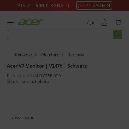
Zum
BIS ZU
500 €
RABATT
JETZT KAUFEN
Inhalt
springen
Startseite
Monitore
Business
Acer V7 Monitor | V247Y | Schwarz
Referenz
UM.QV7EE.009
Zum
Ende
Zum
der
Anfang
Bildgalerie
der
springen
Bildgalerie
springen
AUSVERKAUFT