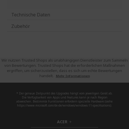
Technische Daten
Zubehör
Wir nutzen Trusted Shops als unabhängigen Dienstleister zum Sammeln
von Bewertungen. Trusted Shops hat die erforderlichen Maßnahmen
ergriffen, um sicherzustellen, dass es sich um echte Bewertungen
handelt.
Mehr Informationen
* Der genaue Zeitpunkt des Upgrades hängt vom jeweiligen Gerät ab.
Die Verfügbarkeit von Apps und Features kann je nach Region
abweichen. Bestimmte Funktionen erfordern spezielle Hardware (siehe
https://www.microsoft.com/de-de/windows/windows-11-specifications).
ACER
h
i