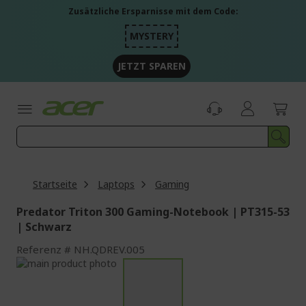
Zum
Zusätzliche Ersparnisse mit dem Code:
Inhalt
springen
MYSTERY
JETZT SPAREN
Startseite
Laptops
Gaming
Predator Triton 300 Gaming-Notebook | PT315-53
| Schwarz
Referenz
NH.QDREV.005
Zum
Ende
Zum
der
Anfang
Bildgalerie
der