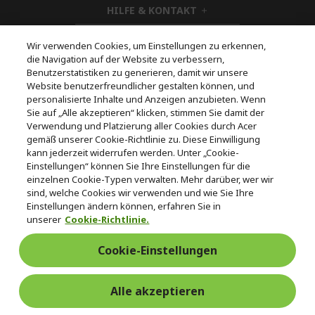
HILFE & KONTAKT
d
h
d
i
KONTO
e
h
d
Wir verwenden Cookies, um Einstellungen zu erkennen,
n
i
d
die Navigation auf der Website zu verbessern,
ACER STORE
d
h
e
Benutzerstatistiken zu generieren, damit wir unsere
d
i
n
Website benutzerfreundlicher gestalten können, und
e
d
personalisierte Inhalte und Anzeigen anzubieten. Wenn
n
d
Sie auf „Alle akzeptieren“ klicken, stimmen Sie damit der
e
Verwendung und Platzierung aller Cookies durch Acer
Folgen Sie uns auf Social
n
gemäß unserer Cookie-Richtlinie zu. Diese Einwilligung
kann jederzeit widerrufen werden. Unter „Cookie-
Einstellungen“ können Sie Ihre Einstellungen für die
einzelnen Cookie-Typen verwalten. Mehr darüber, wer wir
sind, welche Cookies wir verwenden und wie Sie Ihre
Einstellungen ändern können, erfahren Sie in
unserer
Cookie-Richtlinie.
Rückgabe & Widerruf
Cookie-Einstellungen
Vertrag widerrufen
Alle akzeptieren
Unterstützung
Kostenloser