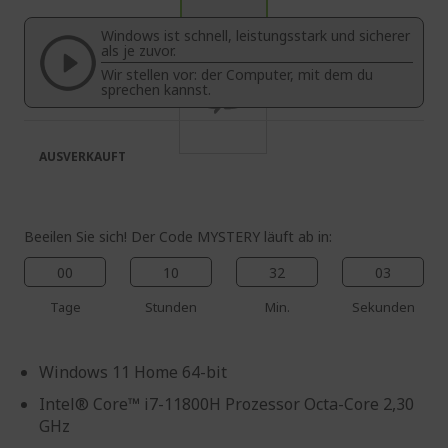
springen
Bildgalerie
Windows ist schnell, leistungsstark und sicherer
springen
als je zuvor.
Wir stellen vor: der Computer, mit dem du
sprechen kannst.
AUSVERKAUFT
Beeilen Sie sich! Der Code MYSTERY läuft ab in:
00
10
32
02
Tage
Stunden
Min.
Sekunden
Windows 11 Home 64-bit
Intel® Core™ i7-11800H Prozessor Octa-Core 2,30
GHz