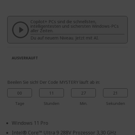
der
Anfang
Bildgalerie
der
springen
Bildgalerie
Copilot+ PCs sind die schnellsten,
springen
intelligentesten und sichersten Windows-PCs
aller Zeiten.
Du auf neuem Niveau. Jetzt mit AI.
AUSVERKAUFT
Beeilen Sie sich! Der Code MYSTERY läuft ab in:
00
11
27
20
Tage
Stunden
Min.
Sekunden
Windows 11 Pro
Intel® Core™ Ultra 9 288V Prozessor 3,30 GHz