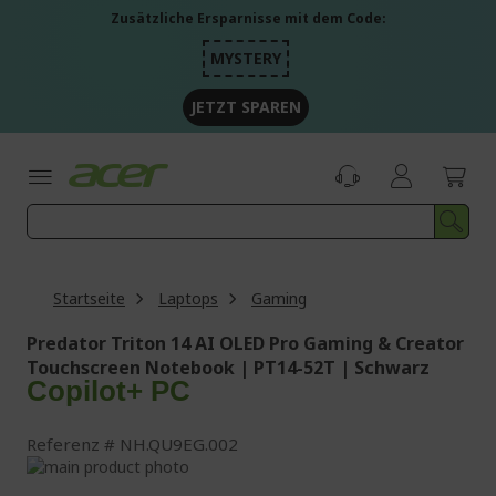
Zum
Zusätzliche Ersparnisse mit dem Code:
Inhalt
springen
MYSTERY
JETZT SPAREN
Startseite
Laptops
Gaming
Predator Triton 14 AI OLED Pro Gaming & Creator
Touchscreen Notebook | PT14-52T | Schwarz
Copilot+ PC
Referenz
NH.QU9EG.002
Zum
Ende
Zum