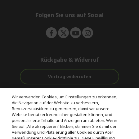
e
d
n
d
e
Folgen Sie uns auf Social
n
Rückgabe & Widerruf
Vertrag widerrufen
Unterstützung
Kostenloser
Wir verwenden Cookies, um Einstellungen zu erkennen,
vor und nach
Zahlung
Versand
die Navigation auf der Website zu verbessern,
dem Kauf
Benutzerstatistiken zu generieren, damit wir unsere
Website benutzerfreundlicher gestalten können, und
© 2026 Acer Inc.
personalisierte Inhalte und Anzeigen anzubieten. Wenn
CPYou BV ist der autorisierte Wiederverkäufer und Händler der
Sie auf „Alle akzeptieren“ klicken, stimmen Sie damit der
Produkte und Dienstleistungen, die in diesem Shop angeboten
Verwendung und Platzierung aller Cookies durch Acer
werden.
gemäß unserer Cookie-Richtlinie zu. Diese Einwilligung