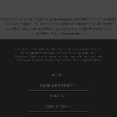
Wir nutzen Trusted Shops als unabhängigen Dienstleister zum Sammeln
von Bewertungen. Trusted Shops hat die erforderlichen Maßnahmen
ergriffen, um sicherzustellen, dass es sich um echte Bewertungen
handelt.
Mehr Informationen
* Der genaue Zeitpunkt des Upgrades hängt vom jeweiligen Gerät ab.
Die Verfügbarkeit von Apps und Features kann je nach Region
abweichen. Bestimmte Funktionen erfordern spezielle Hardware (siehe
https://www.microsoft.com/de-de/windows/windows-11-specifications).
ACER
h
i
HILFE & KONTAKT
d
h
d
i
KONTO
e
h
d
n
i
d
ACER STORE
d
h
e
d
i
n