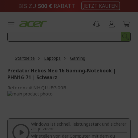
Zum
BIS ZU
500 €
RABATT
JETZT KAUFEN
Inhalt
springen
Startseite
Laptops
Gaming
Predator Helios Neo 16 Gaming-Notebook |
PHN16-71 | Schwarz
Referenz
NH.QLUEG.00B
Zum
Ende
Zum
der
Anfang
Bildgalerie
der
springen
Bildgalerie
Windows ist schnell, leistungsstark und sicherer
springen
als je zuvor.
Wir stellen vor: der Computer, mit dem du