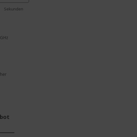
Sekunden
 GHz
z
her
ebot