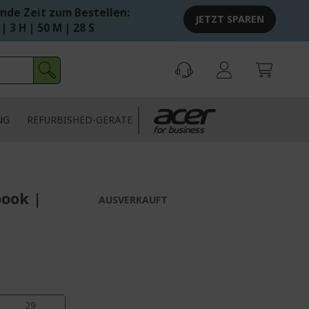
nde Zeit zum Bestellen:
JETZT SPAREN
 | 3 H | 50 M | 28 S
NG
REFURBISHED-GERÄTE
book |
AUSVERKAUFT
29