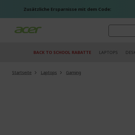
Zum
Inhalt
Zusätzliche Ersparnisse mit dem Code:
springen
BACK TO SCHOOL RABATTE
LAPTOPS
DES
Startseite
Laptops
Gaming
Zum
Ende
der
Bildgalerie
springen