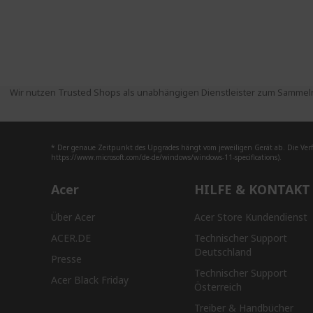
Wir nutzen Trusted Shops als unabhängigen Dienstleister zum Sammeln
* Der genaue Zeitpunkt des Upgrades hängt vom jeweiligen Gerät ab. Die Ver
https://www.microsoft.com/de-de/windows/windows-11-specifications).
Acer
HILFE & KONTAKT
Über Acer
Acer Store Kundendienst
ACER.DE
Technischer Support
Deutschland
Presse
Technischer Support
Acer Black Friday
Österreich
Treiber & Handbücher