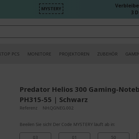
Verbleibe
MYSTERY
3 D
KTOP PCS
MONITORE
PROJEKTOREN
ZUBEHÖR
GAMI
Predator Helios 300 Gaming-Note
PH315-55 | Schwarz
Referenz
NH.QGNEG.002
Beeilen Sie sich! Der Code MYSTERY läuft ab in:
03
01
50