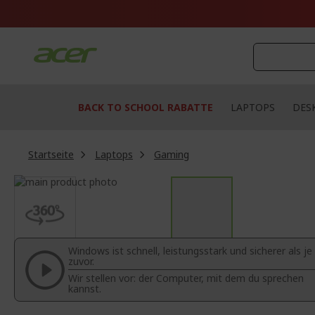
Zum
Inhalt
springen
BACK TO SCHOOL RABATTE
LAPTOPS
DES
Startseite
Laptops
Gaming
Zum
Ende
Zum
der
Anfang
Bildgalerie
der
springen
Bildgalerie
Windows ist schnell, leistungsstark und sicherer als je
springen
zuvor.
Wir stellen vor: der Computer, mit dem du sprechen
kannst.