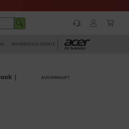
NG
REFURBISHED-GERÄTE
book |
AUSVERKAUFT
z