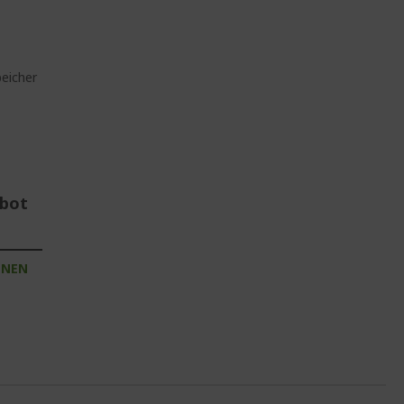
eicher
ebot
INEN