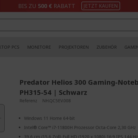
BIS ZU
500 €
RABATT
JETZT KAUFEN
KTOP PCS
MONITORE
PROJEKTOREN
ZUBEHÖR
GAMI
Predator Helios 300 Gaming-Note
PH315-54 | Schwarz
Referenz
NH.QC5EV.008
Windows 11 Home 64-bit
Intel® Core™ i7-11800H Prozessor Octa-Core 2,30 GHz
39,6 cm (15,6 Zoll) Full HD (1920 x 1080) 16:9 IPS 144 H