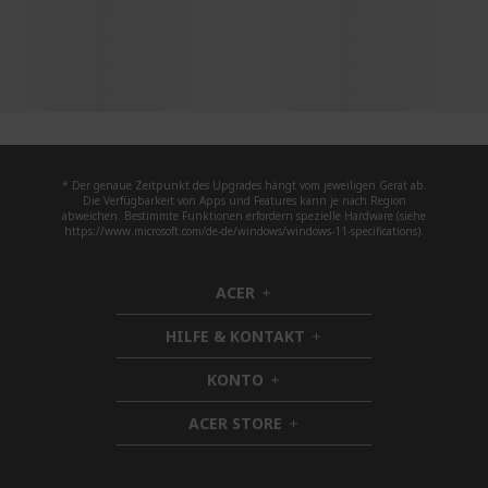
* Der genaue Zeitpunkt des Upgrades hängt vom jeweiligen Gerät ab.
Die Verfügbarkeit von Apps und Features kann je nach Region
abweichen. Bestimmte Funktionen erfordern spezielle Hardware (siehe
https://www.microsoft.com/de-de/windows/windows-11-specifications).
ACER
h
i
HILFE & KONTAKT
d
h
d
i
KONTO
e
h
d
n
i
d
ACER STORE
d
h
e
d
i
n
e
d