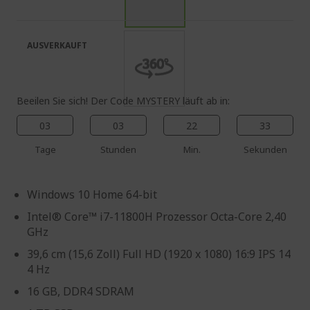
springen
Bildgalerie
springen
AUSVERKAUFT
Beeilen Sie sich! Der Code MYSTERY läuft ab in:
03
03
22
32
Tage
Stunden
Min.
Sekunden
Windows 10 Home 64-bit
Intel® Core™ i7-11800H Prozessor Octa-Core 2,40
GHz
39,6 cm (15,6 Zoll) Full HD (1920 x 1080) 16:9 IPS 14
4 Hz
16 GB, DDR4 SDRAM