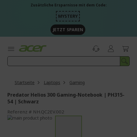
Zum
Zusätzliche Ersparnisse mit dem Code:
Inhalt
springen
MYSTERY
JETZT SPAREN
Startseite
Laptops
Gaming
Predator Helios 300 Gaming-Notebook | PH315-
54 | Schwarz
Referenz
NH.QC2EV.002
Zum
Ende
Zum
der
Anfang
Bildgalerie
der