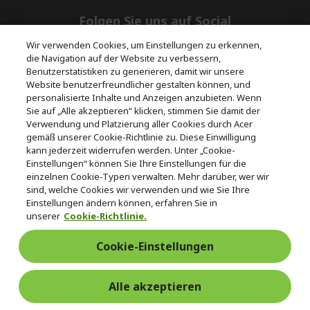
n
d
e
Folgen Sie uns auf Social
n
Wir verwenden Cookies, um Einstellungen zu erkennen,
die Navigation auf der Website zu verbessern,
Benutzerstatistiken zu generieren, damit wir unsere
Website benutzerfreundlicher gestalten können, und
personalisierte Inhalte und Anzeigen anzubieten. Wenn
Sie auf „Alle akzeptieren“ klicken, stimmen Sie damit der
Rückgabe & Widerruf
Verwendung und Platzierung aller Cookies durch Acer
gemäß unserer Cookie-Richtlinie zu. Diese Einwilligung
kann jederzeit widerrufen werden. Unter „Cookie-
Vertrag widerrufen
Einstellungen“ können Sie Ihre Einstellungen für die
einzelnen Cookie-Typen verwalten. Mehr darüber, wer wir
sind, welche Cookies wir verwenden und wie Sie Ihre
Unterstützung
Kostenloser
Einstellungen ändern können, erfahren Sie in
vor und nach
Zahlung
Versand
unserer
Cookie-Richtlinie.
dem Kauf
Cookie-Einstellungen
© 2026 Acer Inc.
CPYou BV ist der autorisierte Wiederverkäufer und Händler der
Produkte und Dienstleistungen, die in diesem Shop angeboten
Alle akzeptieren
werden.