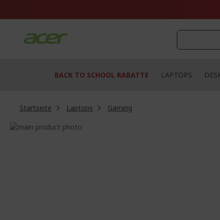
Zum
Inhalt
springen
BACK TO SCHOOL RABATTE
LAPTOPS
DES
Startseite
Laptops
Gaming
Zum
Ende
Zum
der
Anfang
Bildgalerie
der
springen
Bildgalerie
springen