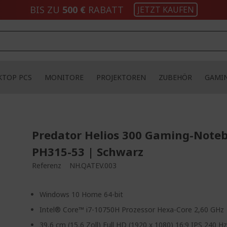
BIS ZU
500 €
RABATT
JETZT KAUFEN
KTOP PCS
MONITORE
PROJEKTOREN
ZUBEHÖR
GAMI
Predator Helios 300 Gaming-Note
PH315-53 | Schwarz
Referenz
NH.QATEV.003
Windows 10 Home 64-bit
Intel® Core™ i7-10750H Prozessor Hexa-Core 2,60 GHz
39,6 cm (15,6 Zoll) Full HD (1920 x 1080) 16:9 IPS 240 H