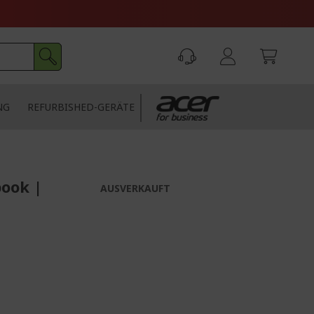
NG
REFURBISHED-GERÄTE
book |
AUSVERKAUFT
z