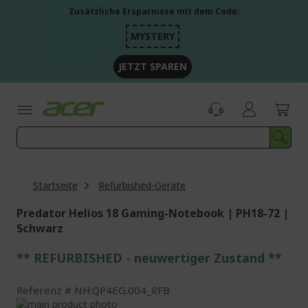
Zum
Zusätzliche Ersparnisse mit dem Code:
Inhalt
springen
MYSTERY
JETZT SPAREN
Startseite
Refurbished-Geräte
Predator Helios 18 Gaming-Notebook | PH18-72 |
Schwarz
** REFURBISHED - neuwertiger Zustand **
Referenz
NH.QP4EG.004_RFB
Zum