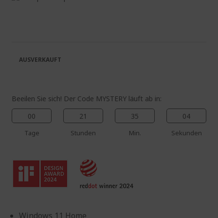
Ende
Zum
der
Anfang
Bildgalerie
der
springen
Bildgalerie
springen
AUSVERKAUFT
Beeilen Sie sich! Der Code MYSTERY läuft ab in:
00
21
35
03
Tage
Stunden
Min.
Sekunden
Windows 11 Home