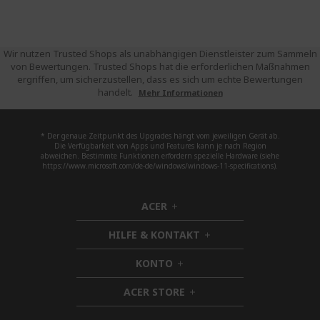
Wir nutzen Trusted Shops als unabhängigen Dienstleister zum Sammeln
von Bewertungen. Trusted Shops hat die erforderlichen Maßnahmen
ergriffen, um sicherzustellen, dass es sich um echte Bewertungen
handelt.
Mehr Informationen
* Der genaue Zeitpunkt des Upgrades hängt vom jeweiligen Gerät ab.
Die Verfügbarkeit von Apps und Features kann je nach Region
abweichen. Bestimmte Funktionen erfordern spezielle Hardware (siehe
https://www.microsoft.com/de-de/windows/windows-11-specifications).
ACER
h
i
HILFE & KONTAKT
d
h
d
i
KONTO
e
h
d
n
i
d
ACER STORE
d
h
e
d
i
n