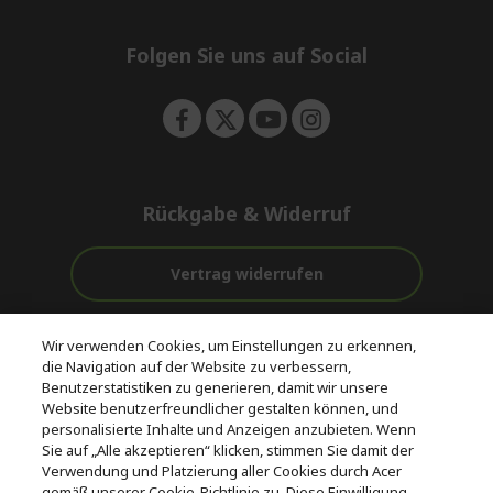
e
d
n
d
e
Folgen Sie uns auf Social
n
Rückgabe & Widerruf
Vertrag widerrufen
Unterstützung
Kostenloser
Wir verwenden Cookies, um Einstellungen zu erkennen,
vor und nach
Zahlung
Versand
die Navigation auf der Website zu verbessern,
dem Kauf
Benutzerstatistiken zu generieren, damit wir unsere
Website benutzerfreundlicher gestalten können, und
© 2026 Acer Inc.
personalisierte Inhalte und Anzeigen anzubieten. Wenn
CPYou BV ist der autorisierte Wiederverkäufer und Händler der
Sie auf „Alle akzeptieren“ klicken, stimmen Sie damit der
Produkte und Dienstleistungen, die in diesem Shop angeboten
Verwendung und Platzierung aller Cookies durch Acer
werden.
gemäß unserer Cookie-Richtlinie zu. Diese Einwilligung