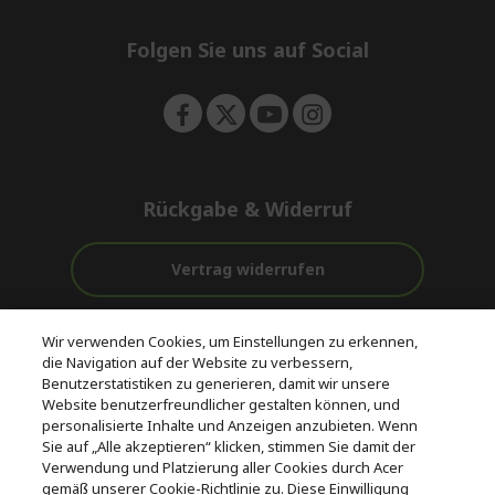
n
d
e
Folgen Sie uns auf Social
n
Rückgabe & Widerruf
Vertrag widerrufen
Unterstützung
Kostenloser
Wir verwenden Cookies, um Einstellungen zu erkennen,
vor und nach
Zahlung
Versand
die Navigation auf der Website zu verbessern,
dem Kauf
Benutzerstatistiken zu generieren, damit wir unsere
Website benutzerfreundlicher gestalten können, und
© 2026 Acer Inc.
personalisierte Inhalte und Anzeigen anzubieten. Wenn
CPYou BV ist der autorisierte Wiederverkäufer und Händler der
Sie auf „Alle akzeptieren“ klicken, stimmen Sie damit der
Produkte und Dienstleistungen, die in diesem Shop angeboten
Verwendung und Platzierung aller Cookies durch Acer
werden.
gemäß unserer Cookie-Richtlinie zu. Diese Einwilligung