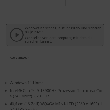
Zum
Anfang
der
Bildgalerie
Windows ist schnell, leistungsstark und sicherer
springen
als je zuvor.
Wir stellen vor: der Computer, mit dem du
sprechen kannst.
AUSVERKAUFT
Windows 11 Home
Intel® Core™ i9-13900HX Prozessor Tetracosa-Cor
e (24 Core™) 2,20 GHz
40,6 cm (16 Zoll) WQXGA MINI-LED (2560 x 1600) 1
6:10 IPS 250 Hz