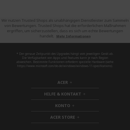
Wir nutzen Trusted Shops als unabhängigen Dienstleister zum Sammeln
von Bewertungen. Trusted Shops hat die erforderlichen Maßnahmen
ergriffen, um sicherzustellen, dass es sich um echte Bewertungen
handelt.
Mehr Informationen
* Der genaue Zeitpunkt des Upgrades hängt vom jeweiligen Gerät ab.
Die Verfügbarkeit von Apps und Features kann je nach Region
abweichen. Bestimmte Funktionen erfordern spezielle Hardware (siehe
https://www.microsoft.com/de-de/windows/windows-11-specifications).
ACER
h
i
HILFE & KONTAKT
d
h
d
i
KONTO
e
h
d
n
i
d
ACER STORE
d
h
e
d
i
n
e
d