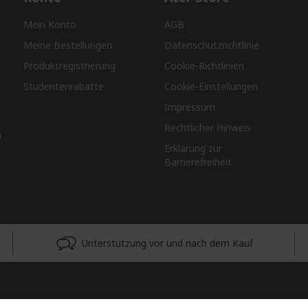
Mein Konto
AGB
Meine Bestellungen
Datenschutzrichtlinie
Produktregistrierung
Cookie-Richtlinien
Studentenrabatte
Cookie-Einstellungen
Impressum
Rechtlicher Hinweis
n
Erklärung zur
Barrierefreiheit
Unterstützung vor und nach dem Kauf