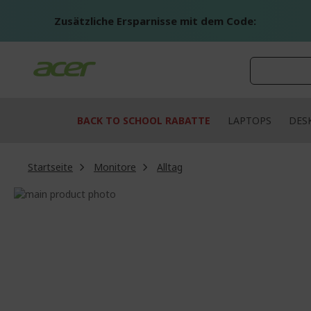
Zum
Inhalt
Zusätzliche Ersparnisse mit dem Code:
springen
BACK TO SCHOOL RABATTE
LAPTOPS
DES
Startseite
Monitore
Alltag
Zum
Ende
Zum
der
Anfang
Bildgalerie
der
springen
Bildgalerie
springen