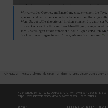
Wir nutzen Trusted Shops als unabhängigen Dienstleister zum Sammeln
* Der genaue Zeitpunkt des Upgrades hängt vom jeweiligen Gerät ab. Die Ver
https://www.microsoft.com/de-de/windows/windows-11-specifications).
Acer
HILFE & KONTAKT