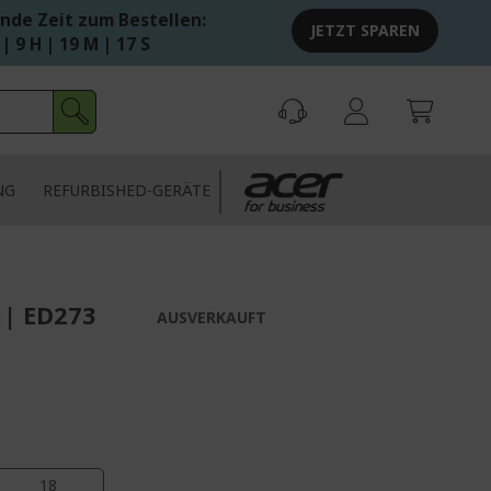
nde Zeit zum Bestellen:
JETZT SPAREN
 | 9 H | 19 M | 16 S
NG
REFURBISHED-GERÄTE
 | ED273
AUSVERKAUFT
17