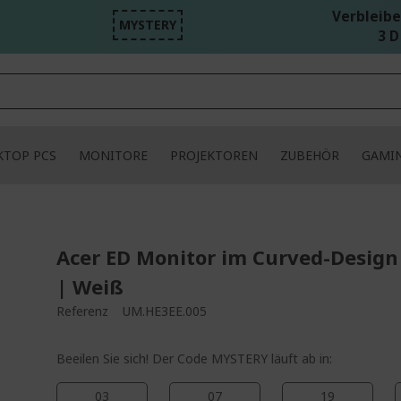
Verbleibe
MYSTERY
3 D
KTOP PCS
MONITORE
PROJEKTOREN
ZUBEHÖR
GAMI
Acer ED Monitor im Curved-Design
| Weiß
Referenz
UM.HE3EE.005
Beeilen Sie sich! Der Code MYSTERY läuft ab in:
03
07
19