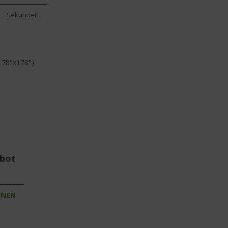
Sekunden
(178°x178°)
ebot
INEN