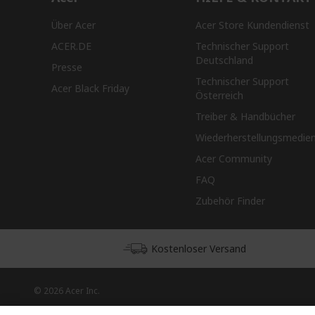
Über Acer
Acer Store Kundendienst
ACER.DE
Technischer Support
Deutschland
Presse
Technischer Support
Acer Black Friday
Österreich
Treiber & Handbücher
Wiederherstellungsmedie
Acer Community
FAQ
Zubehör Finder
Kostenloser Versand
© 2026 Acer Inc.
CPYou BV ist der autorisierte Wiederverkäufer und Händler der