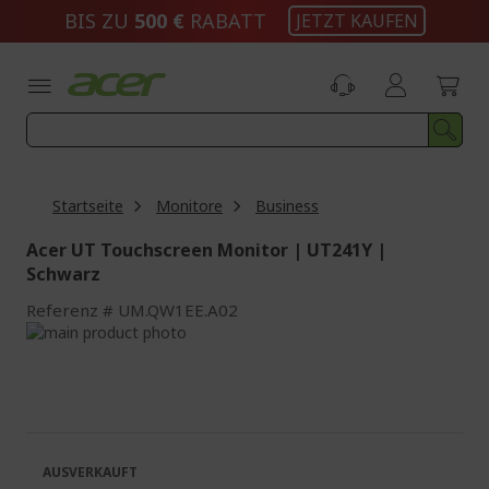
Zum
BIS ZU
500 €
RABATT
JETZT KAUFEN
Inhalt
springen
Startseite
Monitore
Business
Acer UT Touchscreen Monitor | UT241Y |
Schwarz
Referenz
UM.QW1EE.A02
Zum
Ende
Zum
der
Anfang
Bildgalerie
der
springen
Bildgalerie
springen
AUSVERKAUFT