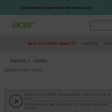
Zum
Inhalt
Zusätzliche Ersparnisse mit dem Code:
springen
BACK TO SCHOOL RABATTE
LAPTOPS
DES
Startseite
Laptops
Zum
Ende
Zum
der
Anfang
Bildgalerie
der
springen
Bildgalerie
Windows ist schnell, leistungsstark und sicherer als je
springen
zuvor.
Wir stellen vor: der Computer, mit dem du sprechen
kannst.