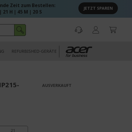
nde Zeit zum Bestellen:
JETZT SPAREN
| 21 H | 45 M | 20 S
NG
REFURBISHED-GERÄTE
MP215-
AUSVERKAUFT
20