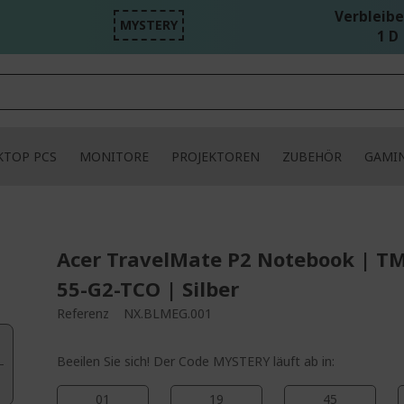
Verbleibe
MYSTERY
1 D 
KTOP PCS
MONITORE
PROJEKTOREN
ZUBEHÖR
GAMI
Acer TravelMate P2 Notebook | T
55-G2-TCO | Silber
Referenz
NX.BLMEG.001
Beeilen Sie sich! Der Code MYSTERY läuft ab in:
01
19
45