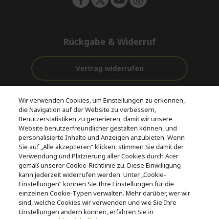
Rückgabe & Widerruf
Vertrag widerrufen
Unterstützung
Kostenloser
Wir verwenden Cookies, um Einstellungen zu erkennen,
vor und nach
Zahlung
Versand
die Navigation auf der Website zu verbessern,
dem Kauf
Benutzerstatistiken zu generieren, damit wir unsere
Website benutzerfreundlicher gestalten können, und
© 2026 Acer Inc.
personalisierte Inhalte und Anzeigen anzubieten. Wenn
CPYou BV ist der autorisierte Wiederverkäufer und Händler der
Sie auf „Alle akzeptieren“ klicken, stimmen Sie damit der
Produkte und Dienstleistungen, die in diesem Shop angeboten
Verwendung und Platzierung aller Cookies durch Acer
werden.
gemäß unserer Cookie-Richtlinie zu. Diese Einwilligung
kann jederzeit widerrufen werden. Unter „Cookie-
Einstellungen“ können Sie Ihre Einstellungen für die
einzelnen Cookie-Typen verwalten. Mehr darüber, wer wir
sind, welche Cookies wir verwenden und wie Sie Ihre
Einstellungen ändern können, erfahren Sie in