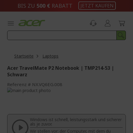
Zum
BIS ZU
500 €
RABATT
JETZT KAUFEN
Inhalt
springen
Startseite
Laptops
Acer TravelMate P2 Notebook | TMP214-53 |
Schwarz
Referenz
NX.VQ6EG.008
Zum
Ende
Zum
der
Anfang
Bildgalerie
der
springen
Bildgalerie
Windows ist schnell, leistungsstark und sicherer
springen
als je zuvor.
Wir stellen vor: der Computer, mit dem du