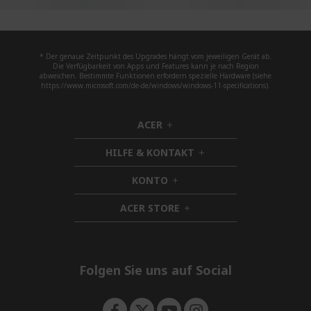
* Der genaue Zeitpunkt des Upgrades hängt vom jeweiligen Gerät ab.
Die Verfügbarkeit von Apps und Features kann je nach Region
abweichen. Bestimmte Funktionen erfordern spezielle Hardware (siehe
https://www.microsoft.com/de-de/windows/windows-11-specifications).
ACER
h
i
HILFE & KONTAKT
d
h
d
i
KONTO
e
h
d
n
i
d
ACER STORE
d
h
e
d
i
n
e
d
n
d
e
Folgen Sie uns auf Social
n