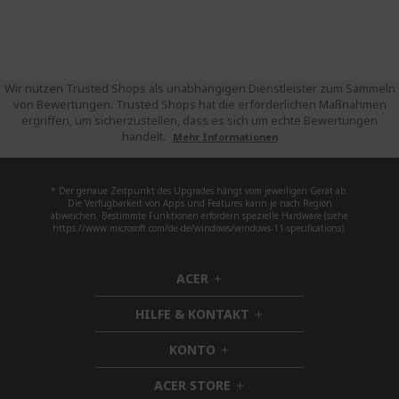
Wir nutzen Trusted Shops als unabhängigen Dienstleister zum Sammeln
von Bewertungen. Trusted Shops hat die erforderlichen Maßnahmen
ergriffen, um sicherzustellen, dass es sich um echte Bewertungen
handelt.
Mehr Informationen
* Der genaue Zeitpunkt des Upgrades hängt vom jeweiligen Gerät ab.
Die Verfügbarkeit von Apps und Features kann je nach Region
abweichen. Bestimmte Funktionen erfordern spezielle Hardware (siehe
https://www.microsoft.com/de-de/windows/windows-11-specifications).
ACER
h
i
HILFE & KONTAKT
d
h
d
i
KONTO
e
h
d
n
i
d
ACER STORE
d
h
e