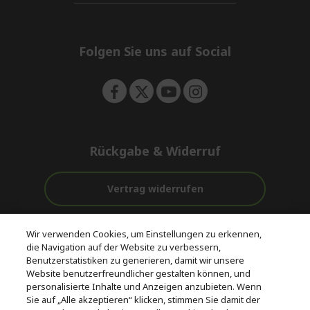
d
i
n
e
d
n
d
e
Folgen Sie uns auf Social
n
Rückgabe & Widerruf
Vertrag widerrufen
Unterstützung
Kostenloser
Wir verwenden Cookies, um Einstellungen zu erkennen,
vor und nach
Zahlung
Versand
die Navigation auf der Website zu verbessern,
dem Kauf
Benutzerstatistiken zu generieren, damit wir unsere
Website benutzerfreundlicher gestalten können, und
© 2026 Acer Inc.
personalisierte Inhalte und Anzeigen anzubieten. Wenn
CPYou BV ist der autorisierte Wiederverkäufer und Händler der
Sie auf „Alle akzeptieren“ klicken, stimmen Sie damit der