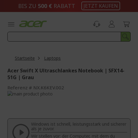
Zum
BIS ZU
500 €
RABATT
JETZT KAUFEN
Inhalt
springen
Startseite
Laptops
Acer Swift X Ultraschlankes Notebook | SFX14-
51G | Grau
Referenz
NX.K6KEV.002
Zum
Ende
Zum
der
Anfang
Bildgalerie
der
springen
Bildgalerie
Windows ist schnell, leistungsstark und sicherer
springen
als je zuvor.
Wir stellen vor: der Computer, mit dem du