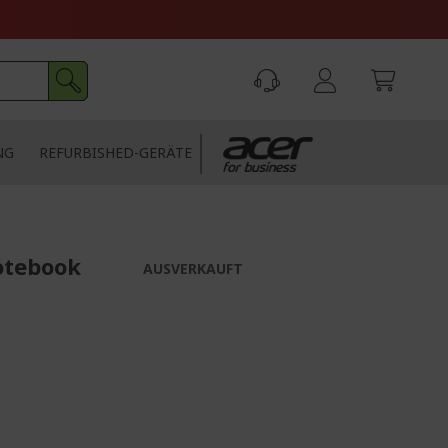
NG
REFURBISHED-GERÄTE
otebook
AUSVERKAUFT