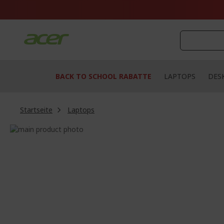
Zum
Inhalt
springen
BACK TO SCHOOL RABATTE
LAPTOPS
DES
Startseite
Laptops
Zum
Ende
Zum
der
Anfang
Bildgalerie
der
springen
Bildgalerie
springen