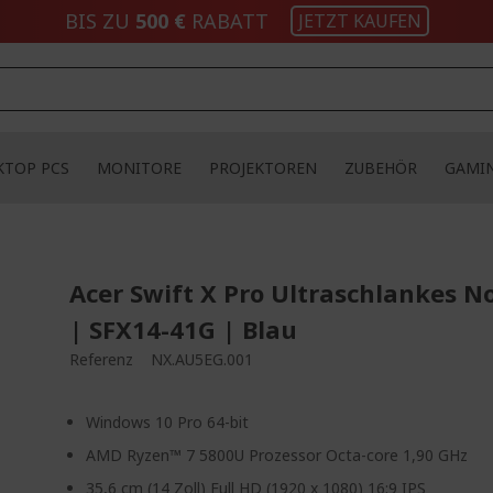
BIS ZU
500 €
RABATT
JETZT KAUFEN
KTOP PCS
MONITORE
PROJEKTOREN
ZUBEHÖR
GAMI
Acer Swift X Pro Ultraschlankes N
| SFX14-41G | Blau
Referenz
NX.AU5EG.001
Windows 10 Pro 64-bit
AMD Ryzen™ 7 5800U Prozessor Octa-core 1,90 GHz
35,6 cm (14 Zoll) Full HD (1920 x 1080) 16:9 IPS