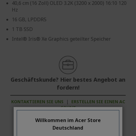
40,6 cm (16 Zoll) OLED 3.2K (3200 x 2000) 16:10 120
Hz
16 GB, LPDDR5
1 TB SSD
Intel® Iris® Xe Graphics geteilter Speicher
Geschäftskunde? Hier bestes Angebot an
fordern!
KONTAKTIEREN SIE UNS
|
ERSTELLEN SIE EINEN AC
COUNT
Willkommen im Acer Store
Deutschland