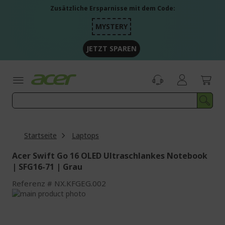
Zum
Zusätzliche Ersparnisse mit dem Code:
Inhalt
springen
MYSTERY
JETZT SPAREN
Startseite
Laptops
Acer Swift Go 16 OLED Ultraschlankes Notebook
| SFG16-71 | Grau
Referenz
NX.KFGEG.002
Zum
Ende
Zum
der
Anfang
Bildgalerie
der