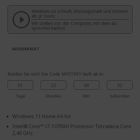
springen
Bildgalerie
Windows ist schnell, leistungsstark und sicherer
springen
als je zuvor.
Wir stellen vor: der Computer, mit dem du
sprechen kannst.
AUSVERKAUFT
Beeilen Sie sich! Der Code MYSTERY läuft ab in:
01
22
00
31
Tage
Stunden
Min.
Sekunden
Windows 11 Home 64-bit
Intel® Core™ i7-13700H Prozessor Tetradeca-Core
2,40 GHz