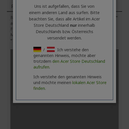
Funktionen
Uns ist aufgefallen, dass Sie von
einem anderen Land aus surfen. Bitte
Bitte beachten Sie, dass die Registerkarte
"Funktionen"
beachten Sie, dass alle Artikel im Acer
allgemeine Informationen über die Produktserie enthält.
Store Deutschland
nur
innerhalb
Für die genauen technischen Daten des ausgewählten
Deutschlands bzw. Österreichs
Modells
klicken
Sie bitte auf die Registerkarte
versendet werden.
"Technische Daten"
.
/
Ich verstehe den
genannten Hinweis, möchte aber
trotzdem
den Acer Store Deutschland
aufrufen.
Ich verstehe den genannten Hinweis
und möchte meinen
lokalen Acer Store
finden.