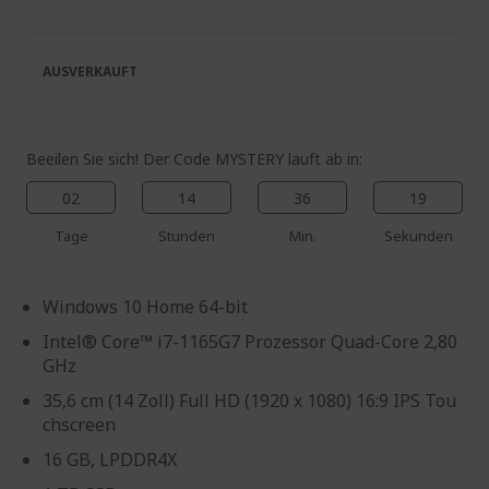
springen
Bildgalerie
springen
AUSVERKAUFT
Beeilen Sie sich! Der Code MYSTERY läuft ab in:
02
14
36
18
Tage
Stunden
Min.
Sekunden
Windows 10 Home 64-bit
Intel® Core™ i7-1165G7 Prozessor Quad-Core 2,80
GHz
35,6 cm (14 Zoll) Full HD (1920 x 1080) 16:9 IPS Tou
chscreen
16 GB, LPDDR4X