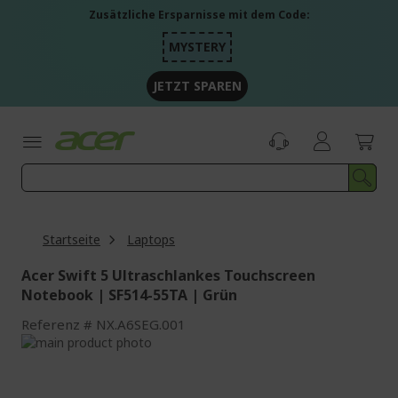
Zum
Zusätzliche Ersparnisse mit dem Code:
Inhalt
springen
MYSTERY
JETZT SPAREN
Startseite
Laptops
Acer Swift 5 Ultraschlankes Touchscreen
Notebook | SF514-55TA | Grün
Referenz
NX.A6SEG.001
Zum
Ende
Zum
der
Anfang
Bildgalerie
der