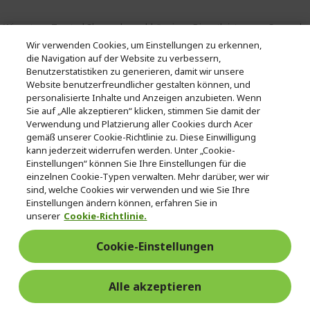
Wir nutzen Trusted Shops als unabhängigen Dienstleister zum Sammeln
von Bewertungen. Trusted Shops hat die erforderlichen Maßnahmen
Wir verwenden Cookies, um Einstellungen zu erkennen,
ergriffen, um sicherzustellen, dass es sich um echte Bewertungen
die Navigation auf der Website zu verbessern,
handelt.
Mehr Informationen
Benutzerstatistiken zu generieren, damit wir unsere
Website benutzerfreundlicher gestalten können, und
personalisierte Inhalte und Anzeigen anzubieten. Wenn
* Der genaue Zeitpunkt des Upgrades hängt vom jeweiligen Gerät ab.
Sie auf „Alle akzeptieren“ klicken, stimmen Sie damit der
Die Verfügbarkeit von Apps und Features kann je nach Region
Verwendung und Platzierung aller Cookies durch Acer
abweichen. Bestimmte Funktionen erfordern spezielle Hardware (siehe
gemäß unserer Cookie-Richtlinie zu. Diese Einwilligung
https://www.microsoft.com/de-de/windows/windows-11-specifications).
kann jederzeit widerrufen werden. Unter „Cookie-
Einstellungen“ können Sie Ihre Einstellungen für die
ACER
einzelnen Cookie-Typen verwalten. Mehr darüber, wer wir
h
sind, welche Cookies wir verwenden und wie Sie Ihre
i
HILFE & KONTAKT
Einstellungen ändern können, erfahren Sie in
d
h
unserer
Cookie-Richtlinie.
d
i
KONTO
e
h
d
Cookie-Einstellungen
n
i
d
ACER STORE
d
h
e
d
i
n
Alle akzeptieren
e
d
n
d